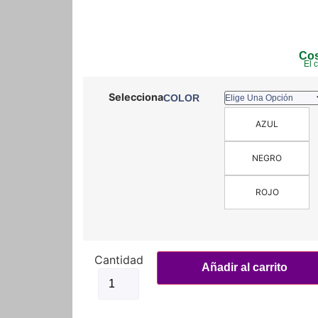
Cos
El 
COLOR
AZUL
NEGRO
ROJO
Fuelles
Para
Añadir al carrito
Barra
Tornado250
Dr250
Dr650