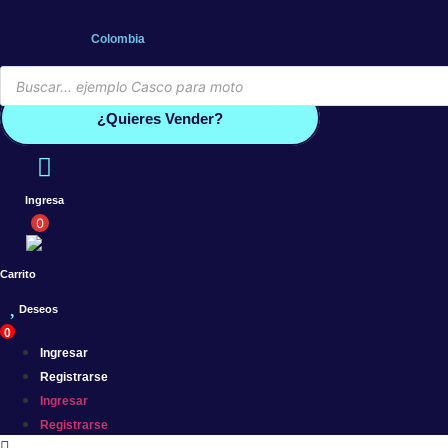
Saltar
al
Colombia
contenido
Búsqueda
de
Conoce por qué debes vender co
productos
¿Quieres Vender?
Ingresa
0
Carrito
Deseos
0
Ingresar
Registrarse
Ingresar
Registrarse