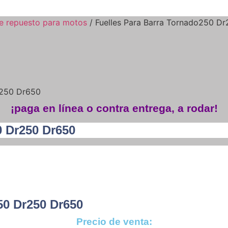
de repuesto para motos
/ Fuelles Para Barra Tornado250 D
r250 Dr650
¡paga en línea o contra entrega, a rodar!
0 Dr250 Dr650
50 Dr250 Dr650
Precio de venta: