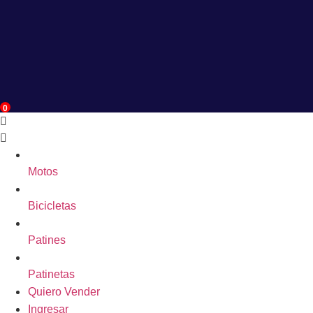
0
Motos
Bicicletas
Patines
Patinetas
Quiero Vender
Ingresar