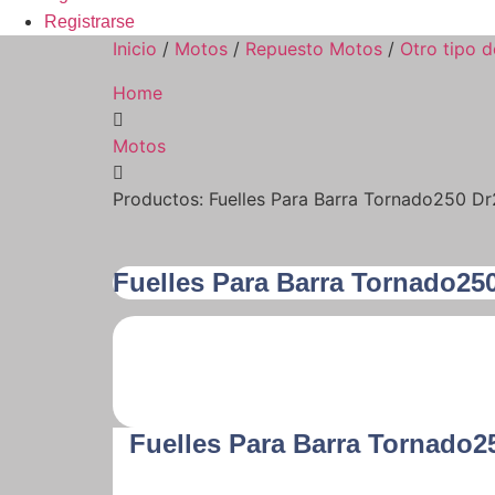
Registrarse
Inicio
/
Motos
/
Repuesto Motos
/
Otro tipo 
Home
Motos
Productos: Fuelles Para Barra Tornado250 D
Fuelles Para Barra Tornado25
Fuelles Para Barra Tornado2