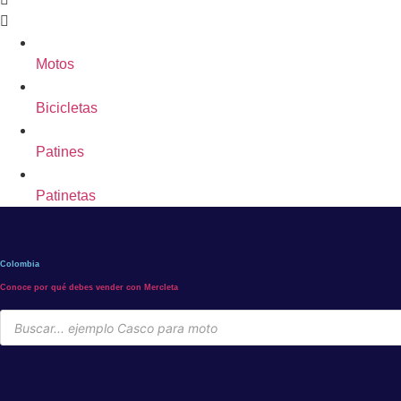
Motos
Bicicletas
Patines
Patinetas
Colombia
Conoce por qué debes vender con Mercleta
Búsqueda
de
productos