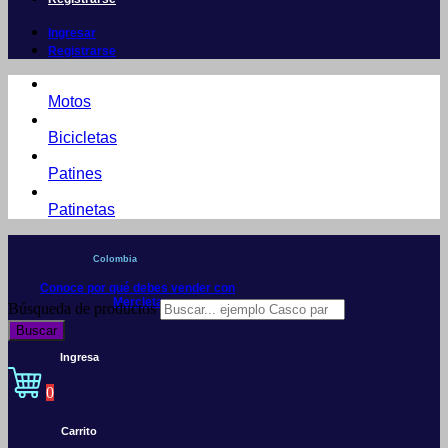
Ingresar
Registrarse
Motos
Bicicletas
Patines
Patinetas
Colombia
Conoce por qué debes vender con
Mercleta
Búsqueda de productos
Buscar
Ingresa
0
Carrito