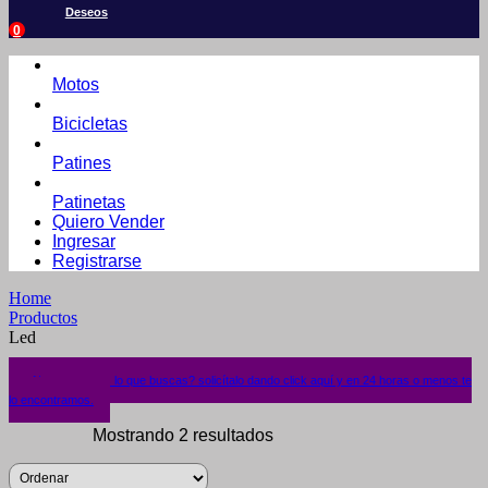
Deseos
0
Motos
Bicicletas
Patines
Patinetas
Quiero Vender
Ingresar
Registrarse
Home
Productos
Led
¿No encuentras lo que buscas? solicítalo dando click aquí y en 24 horas o menos te
lo encontramos.
Mostrando 2 resultados