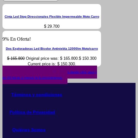
Cinta Led Stop Direccionales Flexible Impermeable Moto Carro
$
29.700
9% En Oferta!
Dos Exploradoras Led Bicolor Antiniebla 12000lm Moto/carro
$
165.800
Original price was: $ 165.800.
$
150.300
Current price is: $ 150.300.
¿No encuentras lo que buscas? solicítalo dando click aquí y
en 24 horas o menos te lo encontramos.
Términos y condiciones
Política de Privacidad
Quiénes Somos