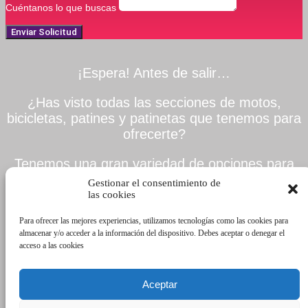
Cuéntanos lo que buscas
Enviar Solicitud
¡Espera! Antes de salir…
¿Has visto todas las secciones de motos,
bicicletas, patines y patinetas que tenemos para
ofrecerte?
Tenemos una gran variedad de opciones para
todos los gustos y necesidades. solo ingresa a
Gestionar el consentimiento de
la categoría que más te llame la anteción
las cookies
Para ofrecer las mejores experiencias, utilizamos tecnologías como las cookies para
almacenar y/o acceder a la información del dispositivo. Debes aceptar o denegar el
Motos
acceso a las cookies
Bicicletas
Aceptar
Patines