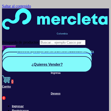
Saltar al contenido
Colombia
Búsqueda de productos
Buscar
Conoce por qué debes vender con mercleta
Quiero Vender
Panel vendedor
¿Quieres Vender?
Ingresa
0
Carrito
Deseos
0
Ingresar
Registrarse