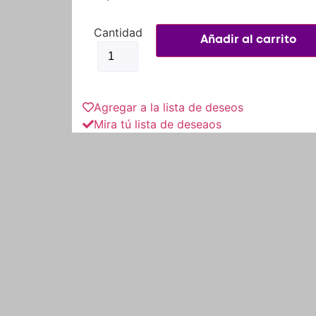
Cinta
Led
Añadir al carrito
Stop
Direccionales
Flexible
Impermeable
Moto
Agregar a la lista de deseos
Carro
cantidad
Mira tú lista de deseaos