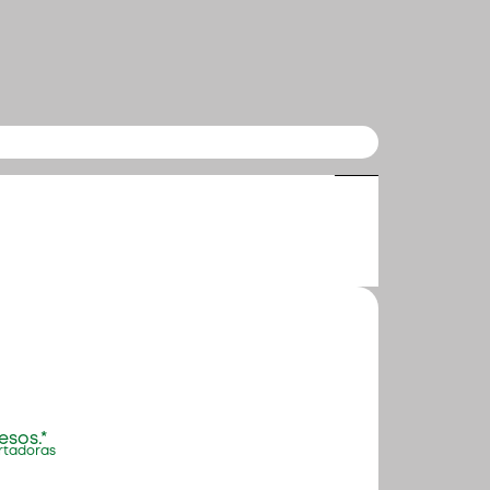
esos.*
ortadoras