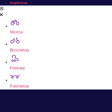
Registrarse
Motos
Bicicletas
Patines
Patinetas