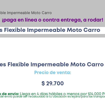
xible Impermeable Moto Carro
¡paga en línea o contra entrega, a rodar!
es Flexible Impermeable Moto Carro
les Flexible Impermeable Moto Carro
Precio de venta:
$
29.700
 de envío:
Llega en 4 días hábiles o menos por $14.000 P
 de envío puede ser recalculado si tu ubicación es lejana para las transp