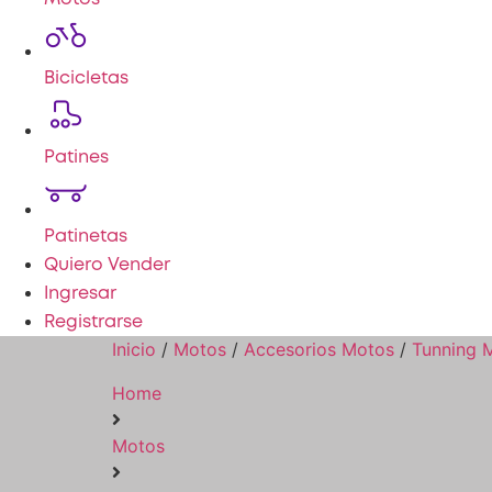
Bicicletas
Patines
Patinetas
Quiero Vender
Ingresar
Registrarse
Inicio
/
Motos
/
Accesorios Motos
/
Tunning 
Home
Motos