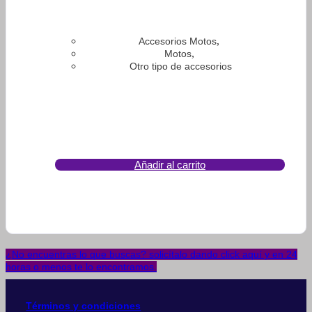
,
Accesorios Motos
,
Motos
Otro tipo de accesorios
Añadir al carrito
¿No encuentras lo que buscas? solicítalo dando click aquí y en 24
horas o menos te lo encontramos.
Términos y condiciones