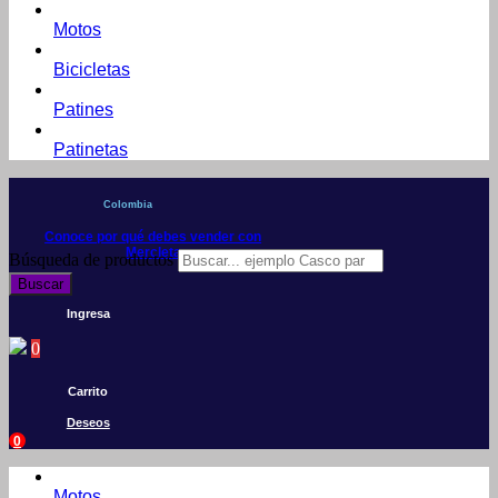
Motos
Bicicletas
Patines
Patinetas
Colombia
Conoce por qué debes vender con
Mercleta
Búsqueda de productos
Buscar
Ingresa
0
Carrito
Deseos
0
Motos