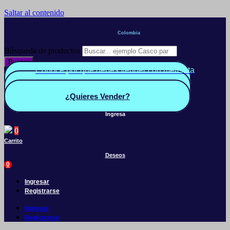
Saltar al contenido
Colombia
Búsqueda de productos
Buscar
Conoce por qué debes vender con mercleta
Quiero Vender
Panel vendedor
¿Quieres Vender?
Ingresa
0
Carrito
Deseos
0
Ingresar
Registrarse
Ingresar
Registrarse