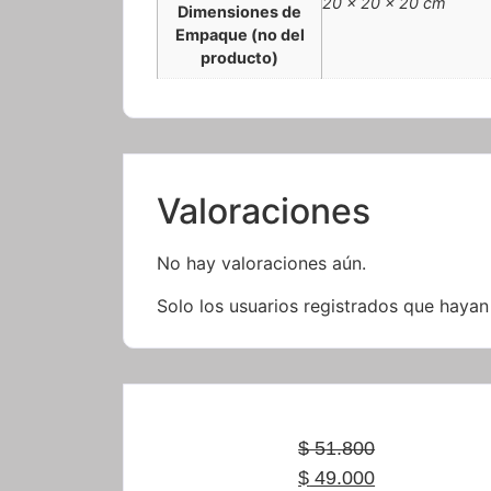
20 × 20 × 20 cm
Dimensiones de
Empaque (no del
producto)
Valoraciones
No hay valoraciones aún.
Solo los usuarios registrados que haya
$
51.800
$
49.000