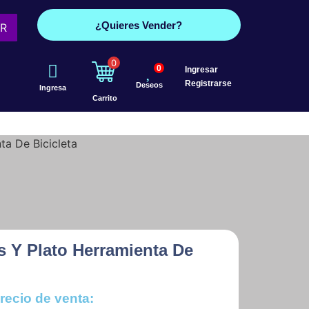
¿Quieres Vender?
R
0
0
Ingresar
Registrarse
Deseos
Ingresa
Carrito
ta De Bicicleta
as Y Plato Herramienta De
recio de venta: