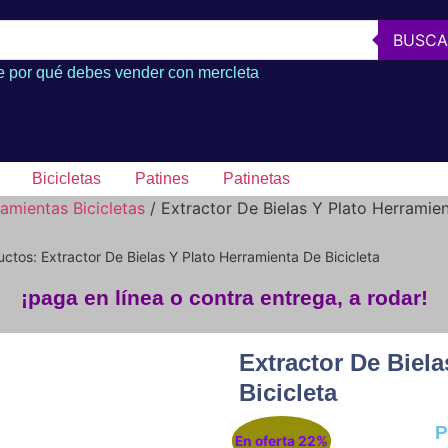
BUSCA
 por qué debes vender con mercleta
Bicicletas
Patines
Patinetas
amientas Bicicletas
/ Extractor De Bielas Y Plato Herramien
ctos: Extractor De Bielas Y Plato Herramienta De Bicicleta
¡paga en línea o contra entrega, a rodar!
Extractor De Biel
Bicicleta
P
En oferta 22%