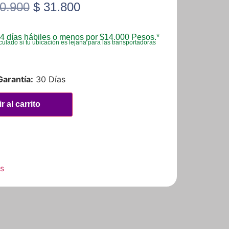
0.900
$
31.800
4 días hábiles o menos por $14.000 Pesos.*
culado si tu ubicación es lejana para las transportadoras
Garantía:
30 Días
r al carrito
os