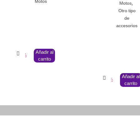
Motos
,
Motos
Otro tipo
de
accesorios
Añadir al
carrito
Añadir al
carrito