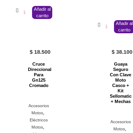
Añadir al
carrito
Añadir al
carrito
$
18.500
$
38.100
Cruce
Guaya
Direccional
Seguro
Para
Con Clave
Gn125
Moto
Cromado
Casco +
Kit
Sellomatic
+ Mechas
Accesorios
,
Motos
Eléctricos
Accesorios
,
Motos
,
Motos