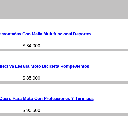
amontañas Con Malla Multifuncional Deportes
$
34.000
lectiva Liviana Moto Bicicleta Rompevientos
$
85.000
Cuero Para Moto Con Protecciones Y Térmicos
$
90.500