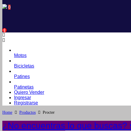
0
0
Motos
Bicicletas
Patines
Patinetas
Quiero Vender
Ingresar
Registrarse
Home
Productos
Procter
¿No encuentras lo que buscas? s