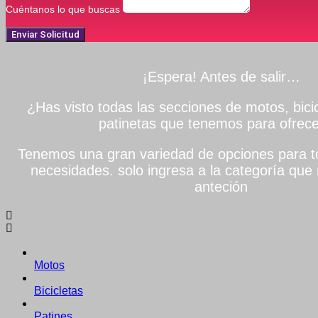
Cuéntanos lo que buscas
Enviar Solicitud
¡Espera! Antes de salir…
¿Has visto todas las secciones de motos, bicic
patinetas que tenemos para ofrece
Tenemos una gran variedad de opciones para to
necesidades. solo ingresa a la categoría que 
anteción
Motos
Bicicletas
Patines