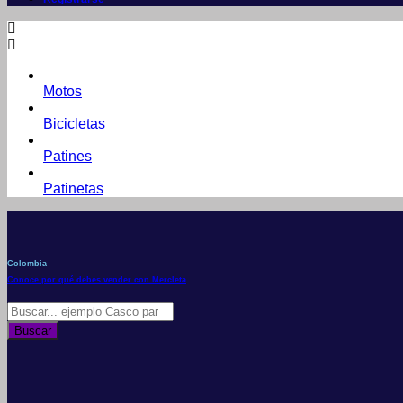
Motos
Bicicletas
Patines
Patinetas
Colombia
Conoce por qué debes vender con Mercleta
Búsqueda
de
Buscar
productos