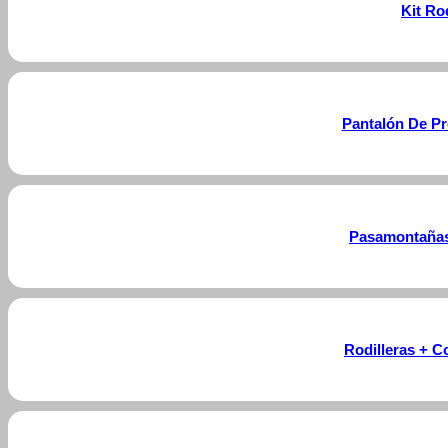
Kit Ro
Pantalón De Pr
Pasamontañas 
Rodilleras + C