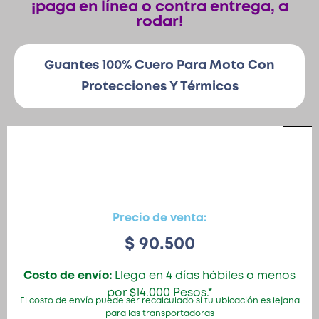
¡paga en línea o contra entrega, a
rodar!
Patinetas
Guantes 100% Cuero Para Moto Con
Protecciones Y Térmicos
Quiero Vender
Ingresar
Registrarse
Precio de venta:
$
90.500
Costo de envío:
Llega en 4 días hábiles o menos
por $14.000 Pesos.*
El costo de envío puede ser recalculado si tu ubicación es lejana
para las transportadoras