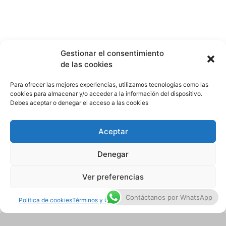
¡Y lo mejor! si no encuentras lo que buscas
Motos
en nuestro sitio lo buscamos por tí en
menos de 24 horas!
Bicicletas
Gestionar el consentimiento
de las cookies
Patines
Para ofrecer las mejores experiencias, utilizamos tecnologías como las
cookies para almacenar y/o acceder a la información del dispositivo.
Debes aceptar o denegar el acceso a las cookies
Patinetas
Aceptar
Denegar
Ver preferencias
Contáctanos por WhatsApp
Política de cookies
Términos y Condiciones
Términos y Condiciones