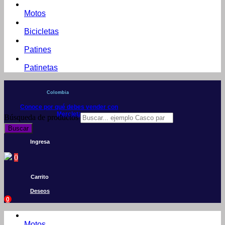
Motos
Bicicletas
Patines
Patinetas
Colombia
Conoce por qué debes vender con
Mercleta
Búsqueda de productos
Buscar
Ingresa
0
Carrito
Deseos
0
Motos