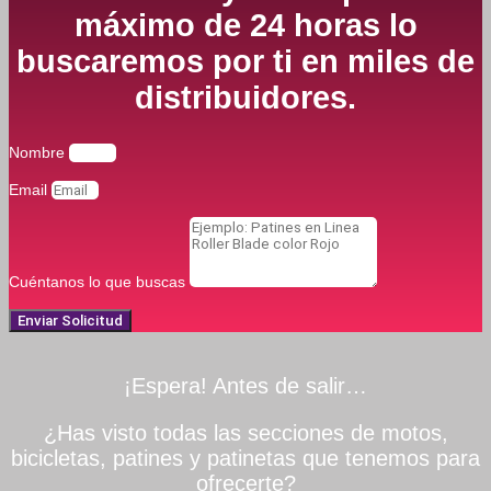
máximo de 24 horas lo
buscaremos por ti en miles de
distribuidores.
Nombre
Email
Cuéntanos lo que buscas
Enviar Solicitud
¡Espera! Antes de salir…
¿Has visto todas las secciones de motos,
bicicletas, patines y patinetas que tenemos para
ofrecerte?