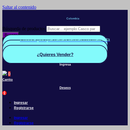
Saltar al contenido
Colombia
Búsqueda de productos
Buscar
Conoce por qué debes vender con mercleta
Quiero Vender
Panel vendedor
¿Quieres Vender?
Ingresa
0
Carrito
Deseos
0
Ingresar
Registrarse
Ingresar
Registrarse