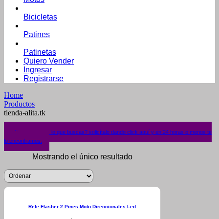
Bicicletas
Patines
Patinetas
Quiero Vender
Ingresar
Registrarse
Home
Productos
tienda-alita.tk
¿No encuentras lo que buscas? solicítalo dando click aquí y en 24 horas o menos te
lo encontramos.
Mostrando el único resultado
Rele Flasher 2 Pines Moto Direccionales Led