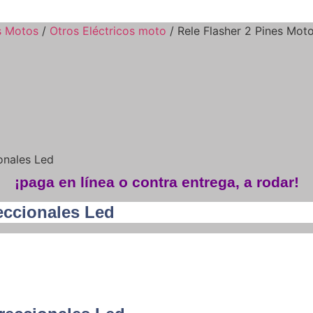
s Motos
/
Otros Eléctricos moto
/ Rele Flasher 2 Pines Mot
onales Led
¡paga en línea o contra entrega, a rodar!
eccionales Led