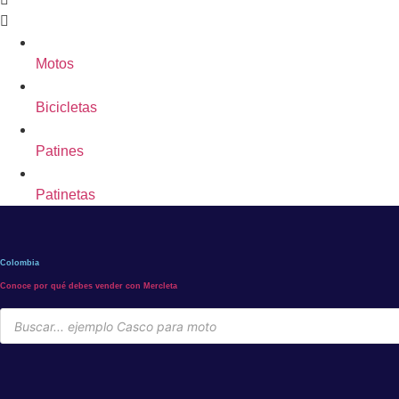
Motos
Bicicletas
Patines
Patinetas
Colombia
Conoce por qué debes vender con Mercleta
Búsqueda
de
productos