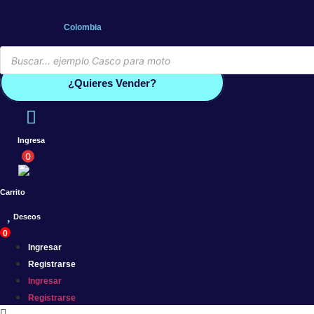
Saltar
al
Colombia
contenido
Búsqueda
de
Conoce por qué debes vender co
productos
¿Quieres Vender?
Ingresa
0
Carrito
Deseos
0
Ingresar
Registrarse
Ingresar
Registrarse