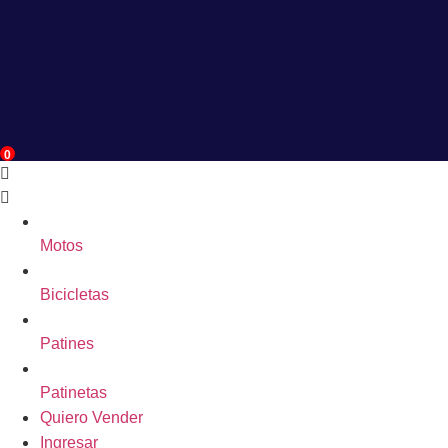
0
Motos
Bicicletas
Patines
Patinetas
Quiero Vender
Ingresar