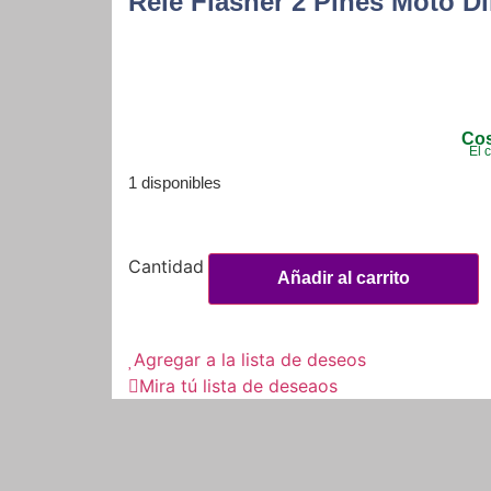
Rele Flasher 2 Pines Moto D
Cos
El 
1 disponibles
Rele
Flasher
Añadir al carrito
2
Pines
Moto
Direccionales
Agregar a la lista de deseos
Led
cantidad
Mira tú lista de deseaos