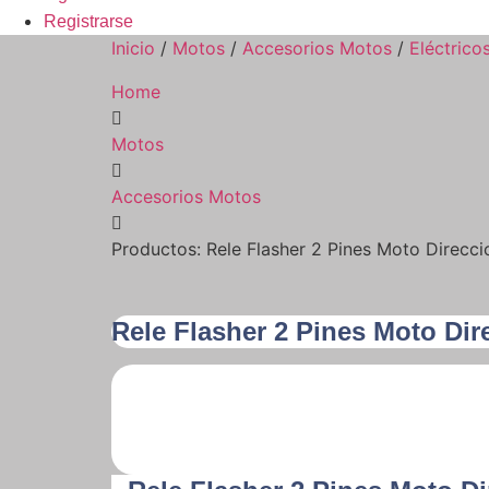
Registrarse
Inicio
/
Motos
/
Accesorios Motos
/
Eléctrico
Home
Motos
Accesorios Motos
Productos: Rele Flasher 2 Pines Moto Direcci
Rele Flasher 2 Pines Moto Dir