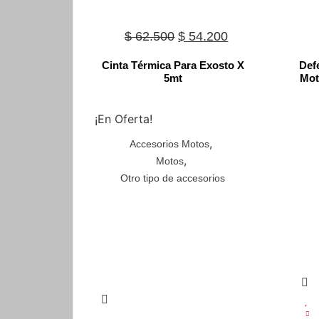
Original
Current
$
62.500
$
54.200
price
price
Cinta Térmica Para Exosto X
Def
was:
is:
5mt
Mot
$ 62.500.
$ 54.200.
¡En Oferta!
,
Accesorios Motos
,
Motos
Otro tipo de accesorios