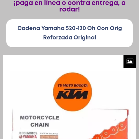
¡paga en línea o contra entrega, a
rodar!
Patinetas
Cadena Yamaha 520-120 Oh Con Orig
Reforzada Original
Quiero Vender
Ingresar
Registrarse