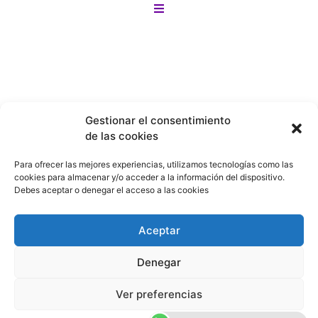
¡Y lo mejor! si no encuentras lo que buscas
Motos
en nuestro sitio lo buscamos por tí en
menos de 24 horas!
Bicicletas
Gestionar el consentimiento
de las cookies
Patines
Para ofrecer las mejores experiencias, utilizamos tecnologías como las
cookies para almacenar y/o acceder a la información del dispositivo.
Debes aceptar o denegar el acceso a las cookies
Patinetas
Aceptar
Denegar
Ver preferencias