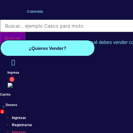
Saltar
al
Colombia
contenido
Búsqueda
de
productos
Buscar
Conoce por qué debes vender co
¿Quieres Vender?
Ingresa
0
Carrito
Deseos
0
Ingresar
Registrarse
Ingresar