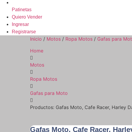
Patinetas
Quiero Vender
Ingresar
Registrarse
Inicio
/
Motos
/
Ropa Motos
/
Gafas para Mo
Home
Motos
Ropa Motos
Gafas para Moto
Productos: Gafas Moto, Cafe Racer, Harley Da
Gafas Moto, Cafe Racer, Harle