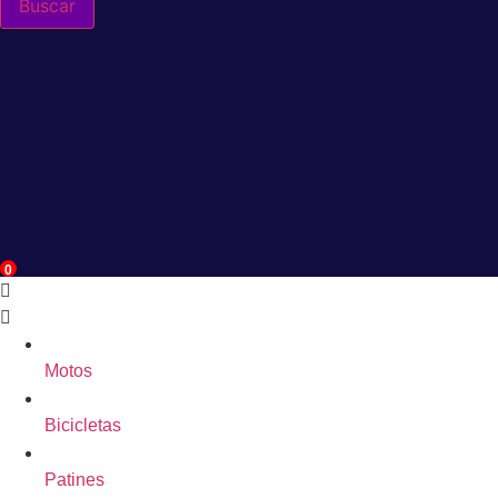
Buscar
0
Motos
Bicicletas
Patines