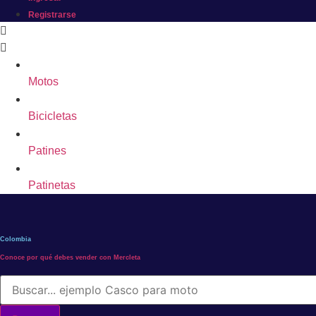
Registrarse
Motos
Bicicletas
Patines
Patinetas
Colombia
Conoce por qué debes vender con Mercleta
Búsqueda
de
productos