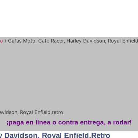
to
/ Gafas Moto, Cafe Racer, Harley Davidson, Royal Enfield
vidson, Royal Enfield,retro
¡paga en línea o contra entrega, a rodar!
y Davidson, Royal Enfield,retro