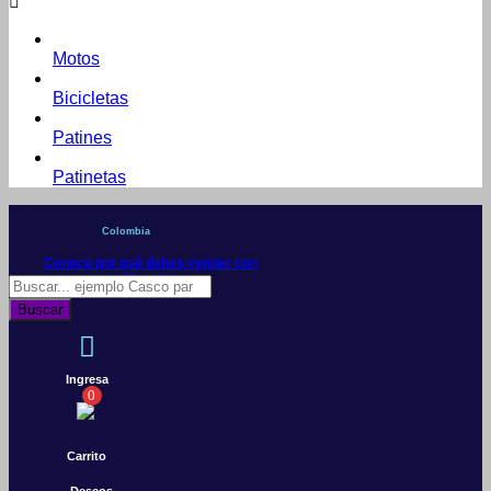
Motos
Bicicletas
Patines
Patinetas
Colombia
Conoce por qué debes vender con
Mercleta
Búsqueda
de
Buscar
productos
Ingresa
0
Carrito