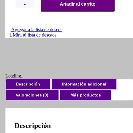
Letras
Añadir al carrito
Yamaha
Nmax
+
Emblemas
155
Agregar a la lista de deseos
cantidad
Mira tú lista de deseaos
Loading...
Descripción
Información adicional
Valoraciones (0)
Más productos
Descripción