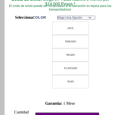
was:
is:
$14.000 Pesos.*
El costo de envío puede ser recalculado si tu ubicación es lejana para las
$ 51.300.
$ 50.900.
transportadoras
COLOR
AZUL
DORADO
NEGRO
PLATEADO
ROJO
Garantía:
1 Mese
Emblemas