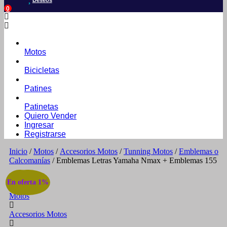
Deseos
0
Motos
Bicicletas
Patines
Patinetas
Quiero Vender
Ingresar
Registrarse
Inicio
/
Motos
/
Accesorios Motos
/
Tunning Motos
/
Emblemas o
Calcomanías
/ Emblemas Letras Yamaha Nmax + Emblemas 155
Home
¡Oferta!
En oferta 1%
Motos
Accesorios Motos