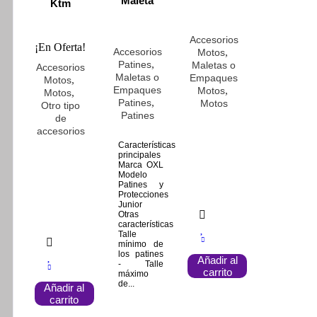
Maleta
Ktm
Accesorios
¡En Oferta!
Accesorios
,
Motos
,
Patines
Maletas o
Accesorios
Maletas o
Empaques
,
Motos
Empaques
,
Motos
,
Motos
,
Patines
Motos
Otro tipo
Patines
de
accesorios
Características
principales
Marca OXL
Modelo
Patines y
Protecciones
Junior
Otras
características
Talle
mínimo de
los patines
Añadir al
- Talle
carrito
máximo
de...
Añadir al
carrito