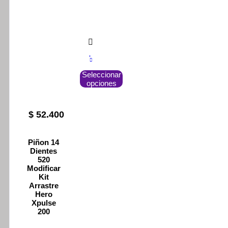
Este
Seleccionar
producto
opciones
tiene
múltiples
variantes.
Las
$
52.400
opciones
se
pueden
Piñon 14
elegir
Dientes
en
520
la
Modificar
página
Kit
de
Arrastre
Hero
producto
Xpulse
200