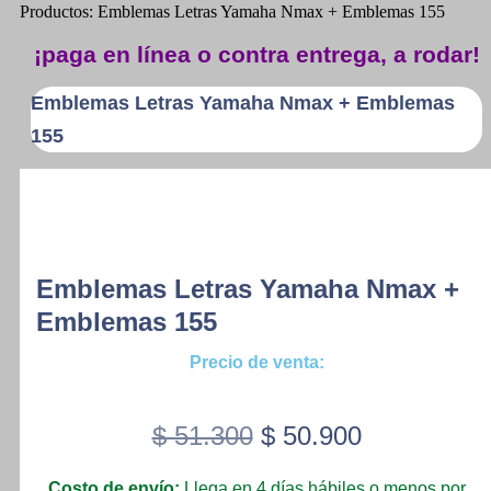
Productos: Emblemas Letras Yamaha Nmax + Emblemas 155
¡paga en línea o contra entrega, a rodar!
Emblemas Letras Yamaha Nmax + Emblemas
155
Emblemas Letras Yamaha Nmax +
Emblemas 155
Precio de venta:
Original
Current
$
51.300
$
50.900
price
price
Costo de envío:
Llega en 4 días hábiles o menos por