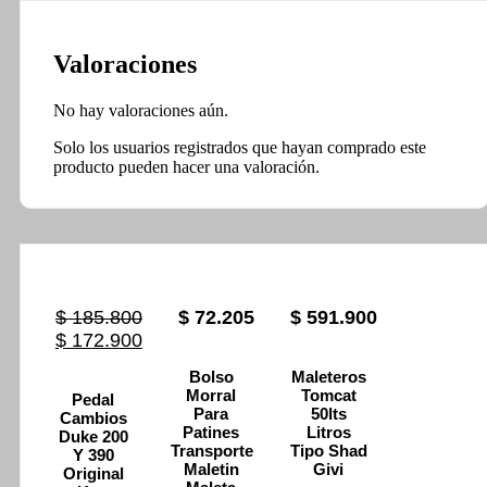
Valoraciones
No hay valoraciones aún.
Solo los usuarios registrados que hayan comprado este
producto pueden hacer una valoración.
$
185.800
$
72.205
$
591.900
Original
Current
$
172.900
price
price
Bolso
Maleteros
was:
is:
Morral
Tomcat
Pedal
$ 185.800.
$ 172.900.
Para
50lts
Cambios
Patines
Litros
Duke 200
Transporte
Tipo Shad
Y 390
Maletin
Givi
Original