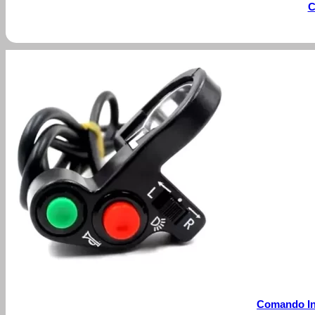
C
Comando Int