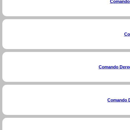
Comando 
Co
Comando Derech
Comando De