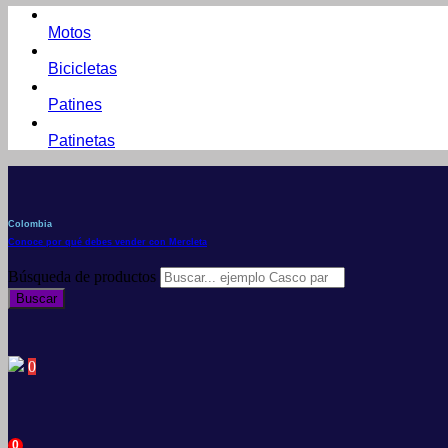
Motos
Bicicletas
Patines
Patinetas
Colombia
Conoce por qué debes vender con Mercleta
Búsqueda de productos
Buscar
0
0