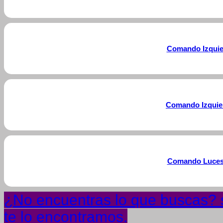
Comando Izquie
Comando Izquier
Comando Luces 
¿No encuentras lo que buscas? s
te lo encontramos.