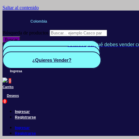
Saltar al contenido
Colombia
Búsqueda de productos
Buscar
Conoce por qué debes vender c
Quiero Vender
Panel vendedor
¿Quieres Vender?
Ingresa
0
Carrito
Deseos
0
Ingresar
Registrarse
Ingresar
Registrarse