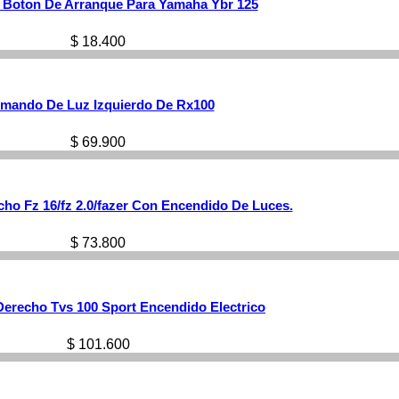
Boton De Arranque Para Yamaha Ybr 125
$
18.400
mando De Luz Izquierdo De Rx100
$
69.900
o Fz 16/fz 2.0/fazer Con Encendido De Luces.
$
73.800
recho Tvs 100 Sport Encendido Electrico
$
101.600