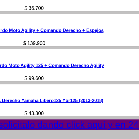
$
36.700
rdo Moto Agility + Comando Derecho + Espejos
$
139.900
do Moto Agility 125 + Comando Derecho Agility
$
99.600
Derecho Yamaha Libero125 Ybr125 (2013-2018)
$
43.300
olicítalo dando click aquí y en 2