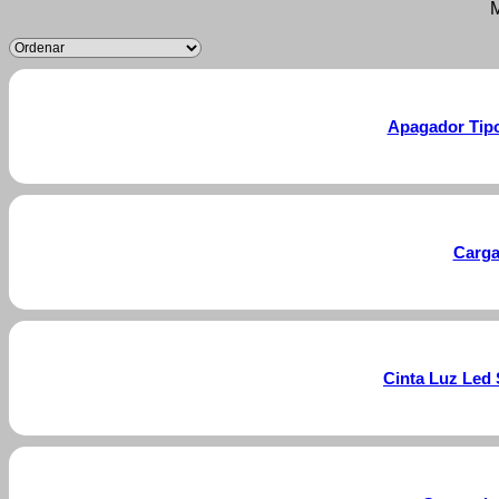
M
Apagador Tipo
Carga
Cinta Luz Led 