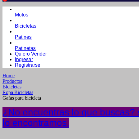
Motos
Bicicletas
Patines
Patinetas
Quiero Vender
Ingresar
Registrarse
Home
Productos
Bicicletas
Ropa Bicicletas
Gafas para bicicleta
¿No encuentras lo que buscas? s
lo encontramos.