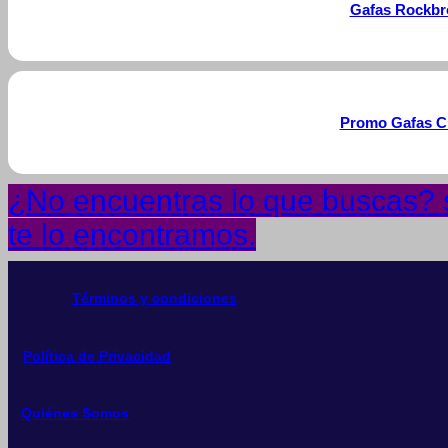
Gafas Rockbro
Promo Gafas Ci
¿No encuentras lo que buscas? s
te lo encontramos.
Términos y condiciones
Política de Privacidad
Quiénes Somos