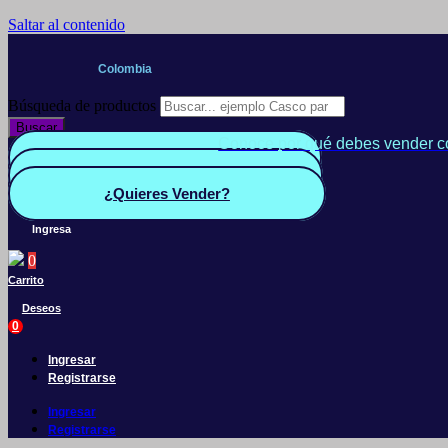
Saltar al contenido
Colombia
Búsqueda de productos
Buscar
Conoce por qué debes vender c
Quiero Vender
Panel vendedor
¿Quieres Vender?
Ingresa
0
Carrito
Deseos
0
Ingresar
Registrarse
Ingresar
Registrarse