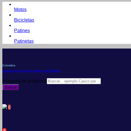
Motos
Bicicletas
Patines
Patinetas
Colombia
Conoce por qué debes vender con Mercleta
Búsqueda de productos
Buscar
0
0