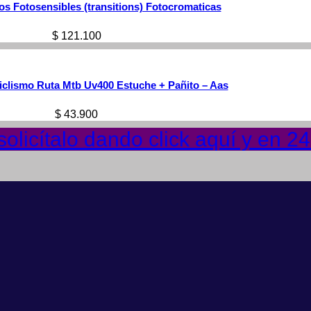
s Fotosensibles (transitions) Fotocromaticas
$
121.100
clismo Ruta Mtb Uv400 Estuche + Pañito – Aas
$
43.900
olicítalo dando click aquí y en 2