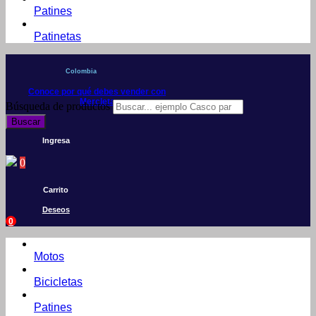
Patines
Patinetas
Colombia
Conoce por qué debes vender con
Mercleta
Búsqueda de productos
Buscar
Ingresa
0
Carrito
Deseos
0
Motos
Bicicletas
Patines