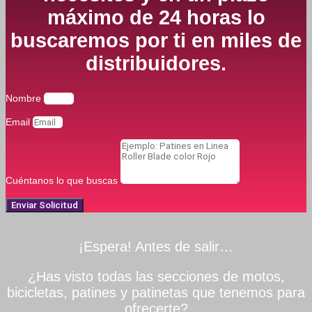
máximo de 24 horas lo
buscaremos por ti en miles de
distribuidores.
Nombre
Email
Cuéntanos lo que buscas
Enviar Solicitud
¡Espera! Antes de salir…
¿Has visto todas las secciones de motos,
bicicletas, patines y patinetas que tenemos para
ofrecerte?