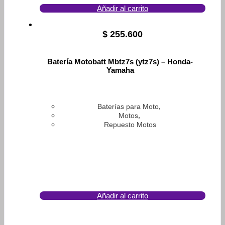
Añadir al carrito
$
255.600
Batería Motobatt Mbtz7s (ytz7s) – Honda-
Yamaha
,
Baterías para Moto
,
Motos
Repuesto Motos
Añadir al carrito