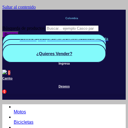
Saltar al contenido
Colombia
Búsqueda de productos
Buscar
Conoce por qué debes vender con mercleta
Quiero Vender
Panel vendedor
¿Quieres Vender?
Ingresa
0
Carrito
Deseos
0
Motos
Bicicletas