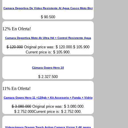
Camara Deportiva De Video Resistente Al Agua Casco Moto Bici
$
90.500
12% En Oferta!
Camara Deportiva Moto 4k Ultra Hd + Control Resistente Agua
$
120.000
Original price was: $ 120.000.
$
105.900
Current price is: $ 105.900.
Cámara Gopro Hero 10
$
2.327.500
11% En Oferta!
Camara Gopro Hero 11 +128gb + Kit Accesorio + Funda + Vidrio
$
3.080.000
Original price was: $ 3.080.000.
$
2.752.000
Current price is: $ 2.752.000.
Videocámara Dragon Touch Action Camera Vision 3 4K negra