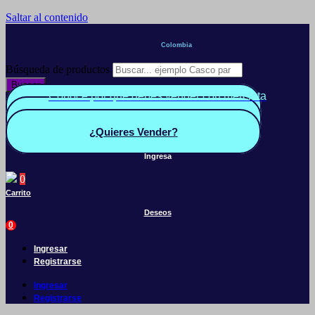
Saltar al contenido
Colombia
Búsqueda de productos
Buscar
Conoce por qué debes vender con mercleta
Quiero Vender
Panel vendedor
¿Quieres Vender?
Ingresa
0
Carrito
Deseos
0
Ingresar
Registrarse
Ingresar
Registrarse