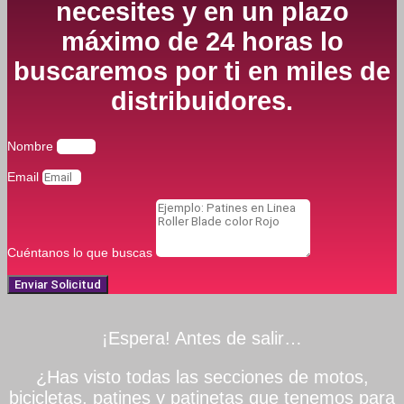
necesites y en un plazo
máximo de 24 horas lo
buscaremos por ti en miles de
distribuidores.
Nombre
Email
Cuéntanos lo que buscas
Enviar Solicitud
¡Espera! Antes de salir…
¿Has visto todas las secciones de motos,
bicicletas, patines y patinetas que tenemos para