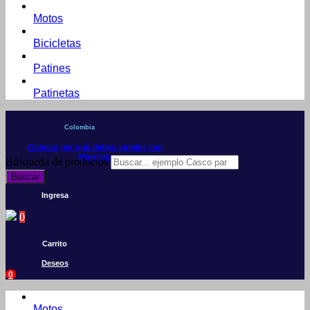
Motos
Bicicletas
Patines
Patinetas
Colombia
Conoce por qué debes vender con
Mercleta
Búsqueda de productos
Buscar
Ingresa
0
Carrito
Deseos
0
Motos