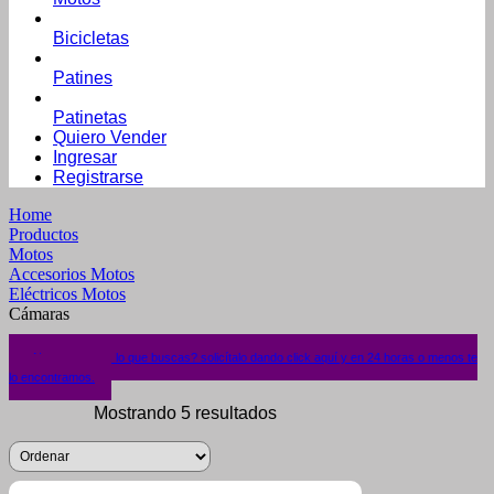
Bicicletas
Patines
Patinetas
Quiero Vender
Ingresar
Registrarse
Home
Productos
Motos
Accesorios Motos
Eléctricos Motos
Cámaras
¿No encuentras lo que buscas? solicítalo dando click aquí y en 24 horas o menos te
lo encontramos.
Mostrando 5 resultados