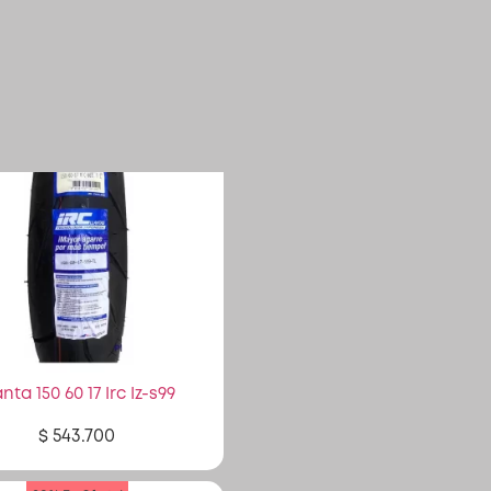
anta 150 60 17 Irc Iz-s99
$
543.700