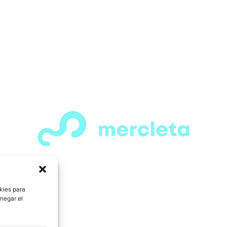
¡Espera! Antes de salir…
s visto todas las secciones de motos, bicicle
tines y patinetas que tenemos para ofrecer
os una gran variedad de opciones para tod