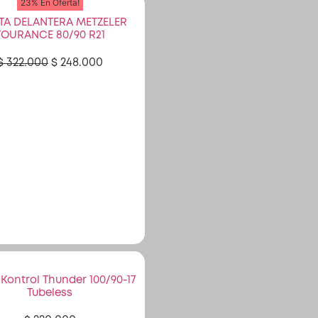
23% En Oferta!
TA DELANTERA METZELER
TOURANCE 80/90 R21
$
322.000
$
248.000
 Kontrol Thunder 100/90-17
Tubeless