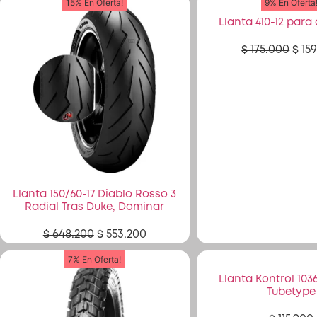
15% En Oferta!
9% En Oferta
Llanta 410-12 para
$
175.000
$
159
Llanta 150/60-17 Diablo Rosso 3
Radial Tras Duke, Dominar
$
648.200
$
553.200
7% En Oferta!
Llanta Kontrol 1036
Tubetype