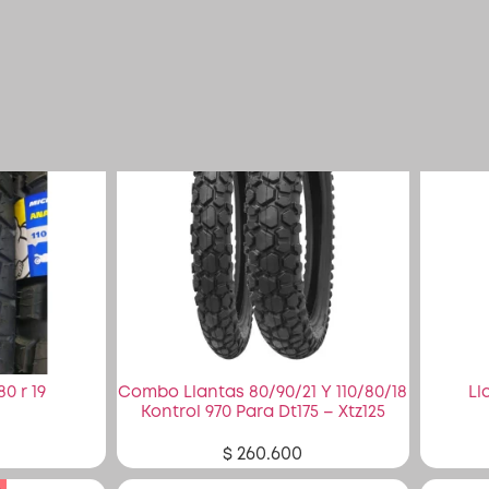
1
2
Siguiente
80 r 19
Combo Llantas 80/90/21 Y 110/80/18
Ll
Kontrol 970 Para Dt175 – Xtz125
$
260.600