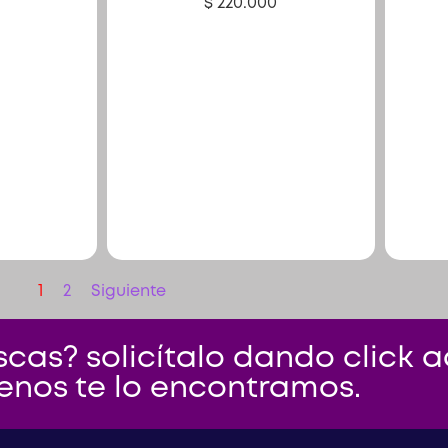
$
220.000
1
2
Siguiente
cas? solicítalo dando click aq
enos te lo encontramos.