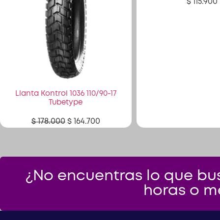
$
115.900
Llanta Kontrol 1036 110/90-17
Tubetype
$
178.000
$
164.700
¿No encuentras lo que bus
horas o m