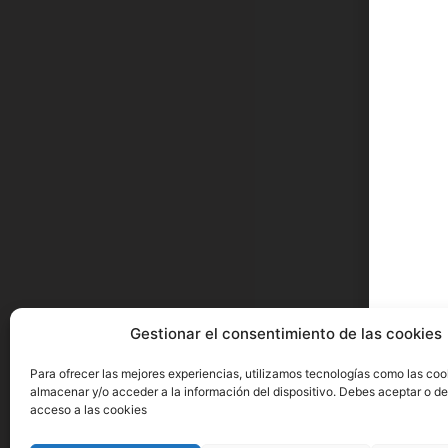
¿Ha
pa
Tenem