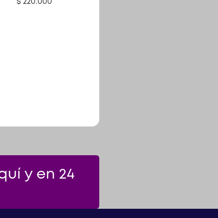
$
220.000
uí y en 24