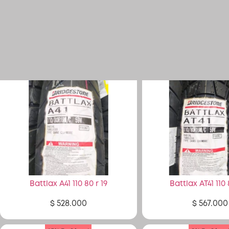
Battlax A41 110 80 r 19
Battlax AT41 110 
$
528.000
$
567.000