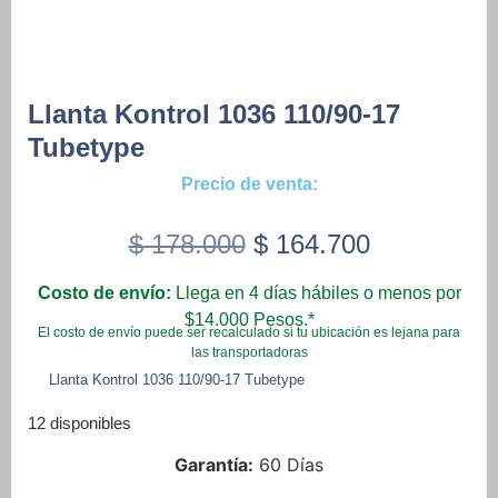
Llanta Kontrol 1036 110/90-17
Tubetype
Precio de venta:
Original
Current
$
178.000
$
164.700
price
price
Costo de envío:
Llega en 4 días hábiles o menos por
was:
is:
$14.000 Pesos.*
El costo de envío puede ser recalculado si tu ubicación es lejana para
$ 178.000.
$ 164.700.
las transportadoras
Llanta Kontrol 1036 110/90-17 Tubetype
12 disponibles
Garantía:
60 Días