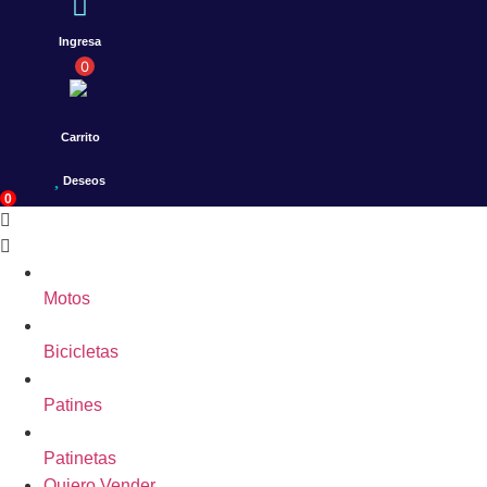
Ingresa
0
Carrito
Deseos
0
Motos
Bicicletas
Patines
Patinetas
Quiero Vender