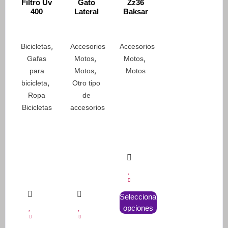
Filtro Uv
Gato
Zz36
400
Lateral
Baksar
,
Bicicletas
Accesorios
Accesorios
,
,
Gafas
Motos
Motos
,
para
Motos
Motos
,
bicicleta
Otro tipo
Ropa
de
Bicicletas
accesorios
Este
Seleccionar
producto
opciones
tiene
múltiples