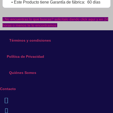
:
• Este Producto tiene Garantía de fábrica
60 dïas
pueden
elegir
en
¿No encuentras lo que buscas? solicítalo dando click aquí y en 24
la
horas o menos te lo encontramos.
página
de
Términos y condiciones
producto
Política de Privacidad
Quiénes Somos
Contacto