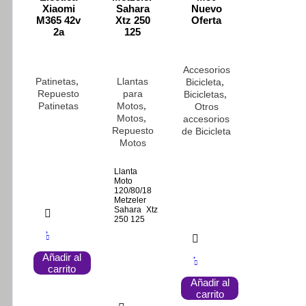
de
Xiaomi
Sahara
Nuevo
M365 42v
Xtz 250
Oferta
producto
2a
125
Accesorios
,
Patinetas
Llantas
,
Bicicleta
Repuesto
para
,
Bicicletas
,
Patinetas
Motos
Otros
,
Motos
accesorios
Repuesto
de Bicicleta
Motos
Llanta
Moto
120/80/18
Metzeler
Sahara Xtz
250 125
Añadir al
carrito
Añadir al
carrito