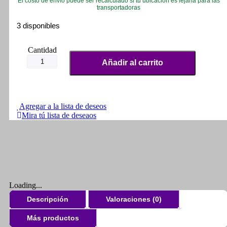
El costo de envío puede ser recalculado si tu ubicación es lejana para las
transportadoras
3 disponibles
Balancines
Silenciosos
Añadir al carrito
Para
Akt
Nkd
cantidad
Agregar a la lista de deseos
Mira tú lista de deseaos
Loading...
Descripción
Valoraciones (0)
Más productos