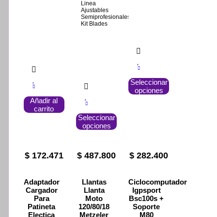
Linea
Ajustables
Semiprofesionales
Kit Blades
Este
Seleccionar
producto
opciones
tiene
Añadir al
múltiples
carrito
variantes.
Este
Seleccionar
Las
producto
opciones
opciones
tiene
se
múltiples
pueden
variantes.
elegir
Las
$
172.471
$
487.800
$
282.400
en
opciones
la
se
página
pueden
Adaptador
Llantas
Ciclocomputador
de
elegir
Cargador
Llanta
Igpsport
producto
en
Para
Moto
Bsc100s +
la
Patineta
120/80/18
Soporte
página
Electica
Metzeler
M80