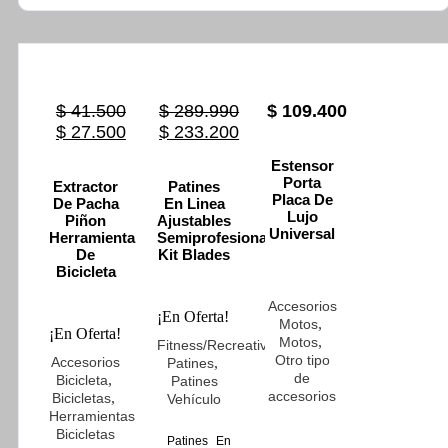
Original
$
41.500
$
289.990
$
109.400
price
Current
Original
Current
$
27.500
$
233.200
was:
price
price
price
Estensor
$ 41.500.
is:
was:
is:
Porta
Extractor
Patines
$ 27.500.
$ 289.990.
$ 233.200.
Placa De
De Pacha
En Linea
Lujo
Piñon
Ajustables
Universal
Herramienta
Semiprofesionales
De
Kit Blades
Bicicleta
Accesorios
¡En Oferta!
,
Motos
¡En Oferta!
,
Motos
,
Fitness/Recreativos
Otro tipo
Accesorios
,
Patines
de
,
Bicicleta
Patines
accesorios
,
Bicicletas
Vehículo
Herramientas
Bicicletas
Patines En