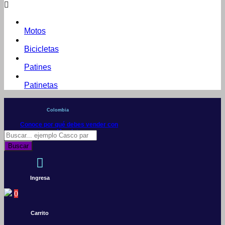
Motos
Bicicletas
Patines
Patinetas
Colombia
Conoce por qué debes vender con
Mercleta
Búsqueda
de
Buscar
productos
Ingresa
0
Carrito