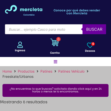
Conoce por qué debes vender
con Mercleta
Colombia
BUSCAR
0
0
Ingresa
Deseos
Carrito
Home
Productos
Patines
Patines Vehículo
Motos
Freeskate/Urbanos
¿No encuentras lo que buscas? solicítalo dando click aquí y en 24
horas o menos te lo encontramos.
Bicicletas
Mostrando 6 resultados
Patines