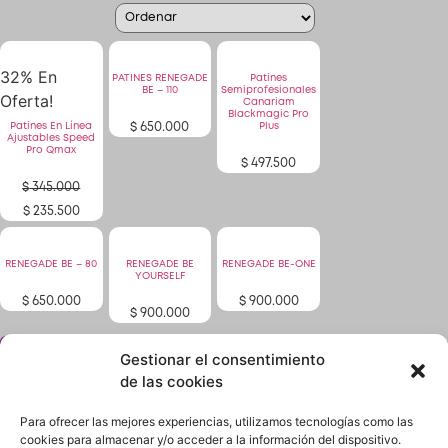
Patinetas
32% En
PATINES RENEGADE
Patines
BE – 110
Semiprofesionales
Oferta!
Canariam
Blackmagic Pro
Quiero Vender
Patines En Línea
$
650.000
Plus
Ajustables Speed
Pro Qmax
$
497.500
Ingresar
$
345.000
$
235.500
Registrarse
RENEGADE BE – 80
RENEGADE BE
RENEGADE BE-ONE
YOURSELF
$
650.000
$
900.000
$
900.000
Gestionar el consentimiento
¿No encuentras lo que buscas? solicítalo dando
click aquí y en 24 horas o menos te lo encontramos.
de las cookies
Para ofrecer las mejores experiencias, utilizamos tecnologías como las
cookies para almacenar y/o acceder a la información del dispositivo.