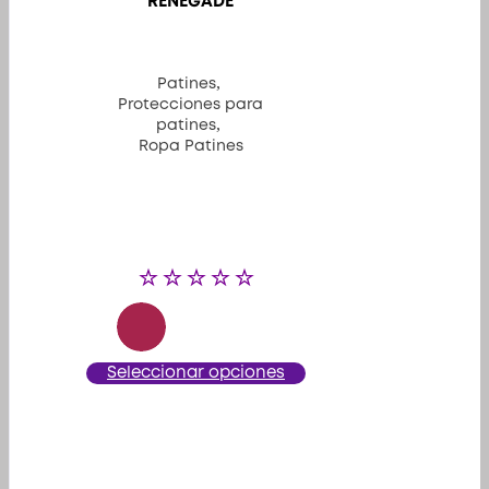
RENEGADE
,
Patines
Protecciones para
,
patines
Ropa Patines
Este
Seleccionar opciones
producto
tiene
múltiples
variantes.
Las
opciones