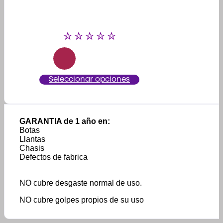
Este
Seleccionar opciones
producto
tiene
múltiples
variantes.
GARANTIA de 1 año en:
Las
Botas
opciones
Llantas
se
Chasis
pueden
Defectos de fabrica
elegir
en
la
NO cubre desgaste normal de uso.
página
de
NO cubre golpes propios de su uso
producto