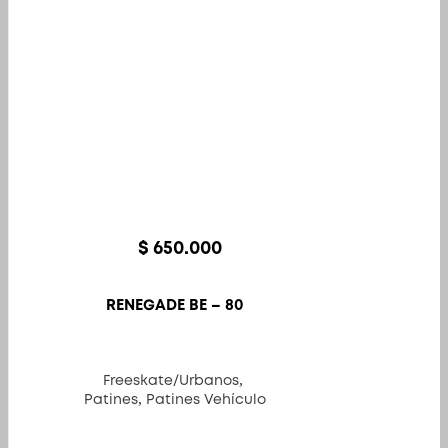
se
pueden
elegir
en
la
página
de
producto
$
650.000
RENEGADE BE – 80
,
Freeskate/Urbanos
,
Patines
Patines Vehículo