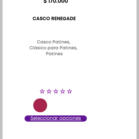
$
170.000
CASCO RENEGADE
,
Casco Patines
,
Clásico para Patines
Patines
Este
Seleccionar opciones
producto
tiene
múltiples