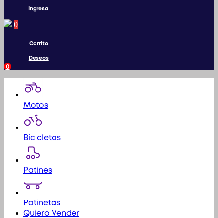
productos
Ingresa
0
Carrito
Deseos
0
Motos
Bicicletas
Patines
Patinetas
Quiero Vender