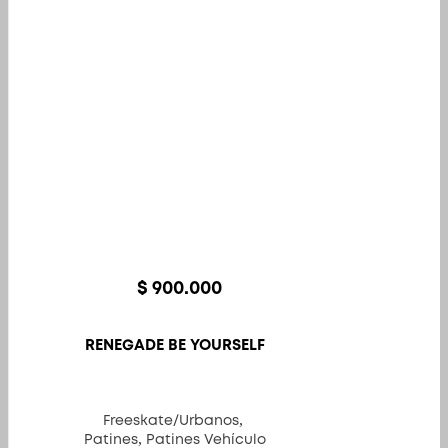
variantes.
Las
opciones
se
pueden
elegir
en
la
página
de
producto
$
900.000
RENEGADE BE YOURSELF
,
Freeskate/Urbanos
,
Patines
Patines Vehículo