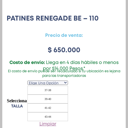
PATINES RENEGADE BE – 110
Precio de venta:
$
650.000
Costo de envío:
Llega en 4 días hábiles o menos
por $14.000 Pesos.*
El costo de envío puede ser recalculado si tu ubicación es lejana
para las transportadoras
37-38
39-40
TALLA
41-42
43-44
Limpiar