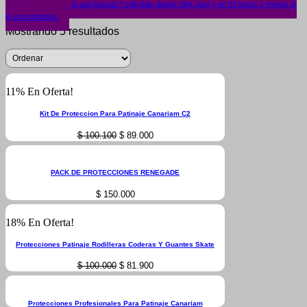
¿No encuentras lo que buscas? solicítalo dando click aquí y en 24 horas o menos te
lo encontramos.
Mostrando 5 resultados
11% En Oferta!
Kit De Proteccion Para Patinaje Canariam C2
Original
Current
$
100.100
$
89.000
price
price
was:
is:
$ 100.100.
$ 89.000.
PACK DE PROTECCIONES RENEGADE
$
150.000
18% En Oferta!
Protecciones Patinaje Rodilleras Coderas Y Guantes Skate
Original
Current
$
100.000
$
81.900
price
price
was:
is:
$ 100.000.
$ 81.900.
Protecciones Profesionales Para Patinaje Canariam