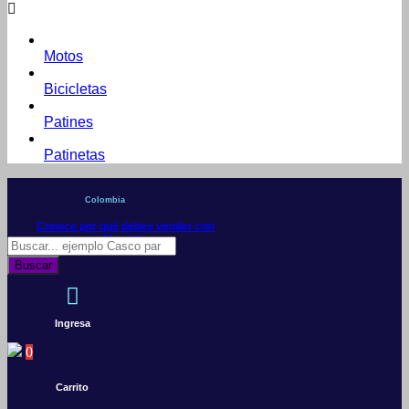
Motos
Bicicletas
Patines
Patinetas
Colombia
Conoce por qué debes vender con
Mercleta
Búsqueda
de
Buscar
productos
Ingresa
0
Carrito