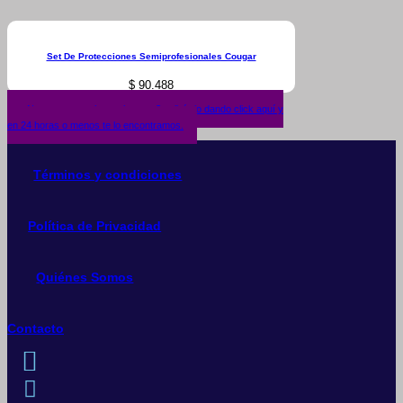
Set De Protecciones Semiprofesionales Cougar
$
90.488
¿No encuentras lo que buscas? solicítalo dando click aquí y
en 24 horas o menos te lo encontramos.
Términos y condiciones
Política de Privacidad
Quiénes Somos
Contacto