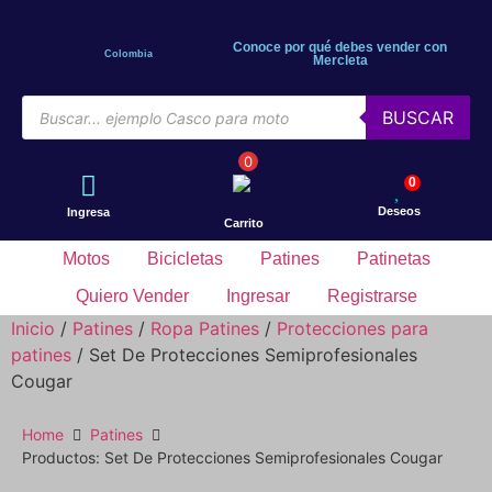
Conoce por qué debes vender con
Colombia
Mercleta
BUSCAR
0
0
Deseos
Ingresa
Carrito
Motos
Bicicletas
Patines
Patinetas
Quiero Vender
Ingresar
Registrarse
Inicio
/
Patines
/
Ropa Patines
/
Protecciones para
patines
/ Set De Protecciones Semiprofesionales
Cougar
Home
Patines
Productos: Set De Protecciones Semiprofesionales Cougar