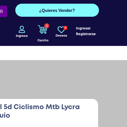
¿Quieres Vender?
R
0
0
Ingresar
Registrarse
Deseos
Ingresa
Carrito
 5d Ciclismo Mtb Lycra
uio