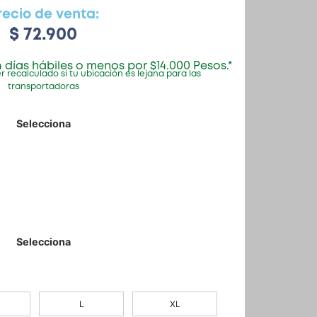
recio de venta:
$
72.900
 días hábiles o menos por $14.000 Pesos.*
r recalculado si tu ubicación es lejana para las
transportadoras
L
XL