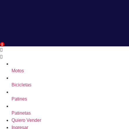
0
Motos
Bicicletas
Patines
Patinetas
Quiero Vender
Ingresar