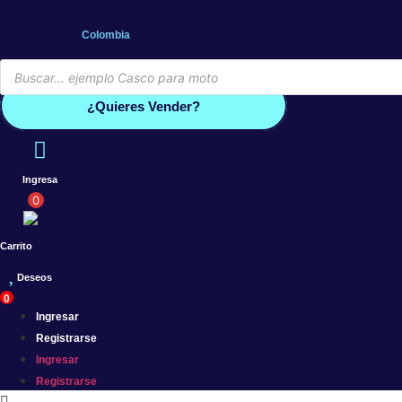
Saltar
al
Colombia
contenido
Búsqueda
de
Conoce por qué debes vender co
productos
¿Quieres Vender?
Ingresa
0
Carrito
Deseos
0
Ingresar
Registrarse
Ingresar
Registrarse