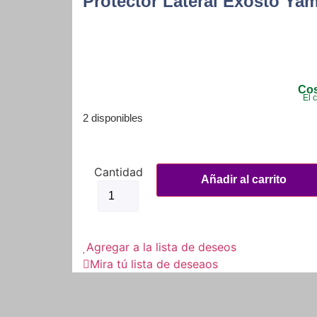
Protector Lateral Exosto Yam
Cos
El 
2 disponibles
Protector
Lateral
Añadir al carrito
Exosto
Yamaha
Fz
2.0
F
Agregar a la lista de deseos
Z
cantidad
Mira tú lista de deseaos