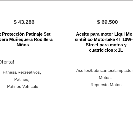
$
43.286
$
69.500
t Protección Patinaje Set
Aceite para motor Liqui Mo
era Muñequera Rodillera
sintético Motorbike 4T 10W
Niños
Street para motos y
cuatriciclos x 1L
Oferta!
Aceites/Lubricantes/Limpiado
,
Fitness/Recreativos
,
Motos
,
Patines
Repuesto Motos
Patines Vehículo