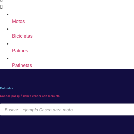
Motos
Bicicletas
Patines
Patinetas
Colombia
Conoce por qué debes vender con Mercleta
Búsqueda
de
productos