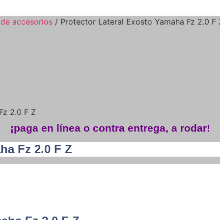
 de accesorios
/ Protector Lateral Exosto Yamaha Fz 2.0 F 
Fz 2.0 F Z
¡paga en línea o contra entrega, a rodar!
ha Fz 2.0 F Z