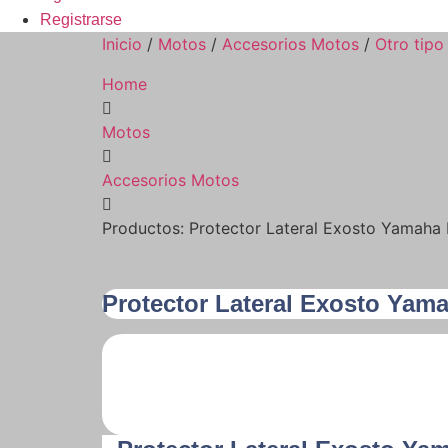
Registrarse
Inicio
/
Motos
/
Accesorios Motos
/
Otro tipo
Home
Motos
Accesorios Motos
Productos: Protector Lateral Exosto Yamaha 
Protector Lateral Exosto Yama