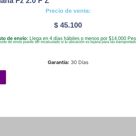
aha Fz 2.0 F Z
Precio de venta:
$
45.100
to de envío:
Llega en 4 días hábiles o menos por $14.000 Pes
costo de envío puede ser recalculado si tu ubicación es lejana para las transportad
Garantía:
30 Días