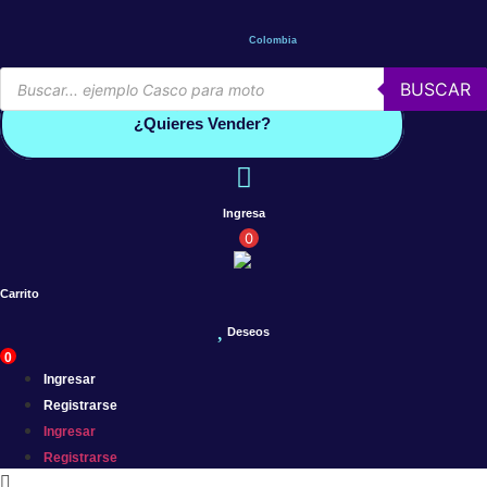
Saltar
al
Colombia
contenido
Búsqueda
BUSCAR
de
Conoce por qué debes vender con mercleta
productos
¿Quieres Vender?
Ingresa
0
Carrito
Deseos
0
Ingresar
Registrarse
Ingresar
Registrarse