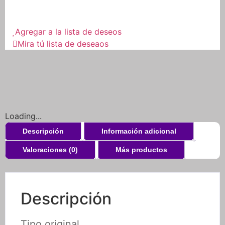
Manos
Para
Moto
Tipo
Agregar a la lista de deseos
Yamaha
Mira tú lista de deseaos
cantidad
Loading...
Descripción
Información adicional
Valoraciones (0)
Más productos
Descripción
Tipo original