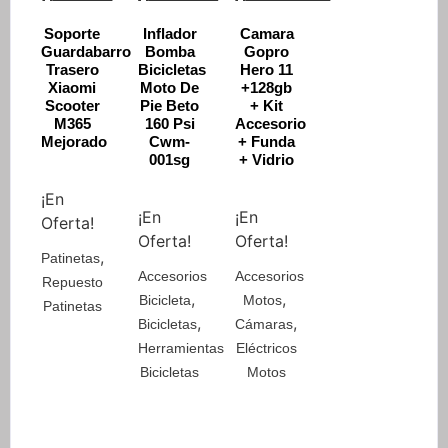
price
price
price
Current
price
Current
Soporte
Inflador
Camara
was:
is:
was:
price
was:
price
Guardabarro
Bomba
Gopro
Trasero
Bicicletas
Hero 11
$ 41.200.
$ 29.500.
$ 120.000.
is:
$ 3.080.000.
is:
Xiaomi
Moto De
+128gb
$ 105.900.
$ 2.752.000.
Scooter
Pie Beto
+ Kit
M365
160 Psi
Accesorio
Mejorado
Cwm-
+ Funda
001sg
+ Vidrio
¡En
¡En
¡En
Oferta!
Oferta!
Oferta!
,
Patinetas
Accesorios
Accesorios
Repuesto
,
,
Bicicleta
Motos
Patinetas
,
,
Bicicletas
Cámaras
Herramientas
Eléctricos
Bicicletas
Motos