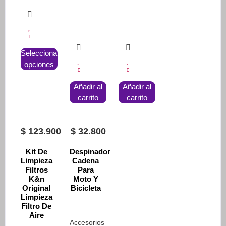
Este
Seleccionar
producto
opciones
tiene
múltiples
Añadir al
Añadir al
variantes.
carrito
carrito
Las
opciones
se
$
123.900
$
32.800
pueden
Kit De
Despinador
elegir
Limpieza
Cadena
en
Filtros
Para
la
K&n
Moto Y
Original
Bicicleta
página
Limpieza
de
Filtro De
producto
Aire
Accesorios