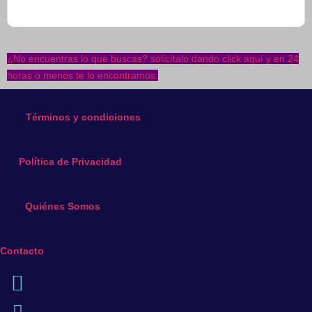
¿No encuentras lo que buscas? solicítalo dando click aquí y en 24
horas o menos te lo encontramos.
Términos y condiciones
Política de Privacidad
Quiénes Somos
Contacto