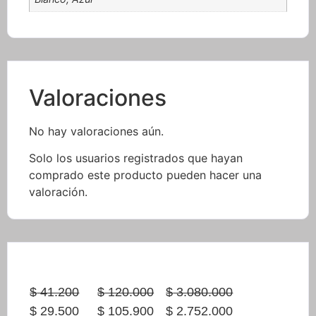
Valoraciones
No hay valoraciones aún.
Solo los usuarios registrados que hayan
comprado este producto pueden hacer una
valoración.
$
41.200
$
120.000
$
3.080.000
Original
Current
Original
Original
$
29.500
$
105.900
$
2.752.000