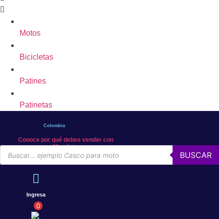
Motos
Bicicletas
Patines
Patinetas
Colombia
Conoce por qué debes vender con
Mercleta
Búsqueda
BUSCAR
de
productos
Ingresa
0