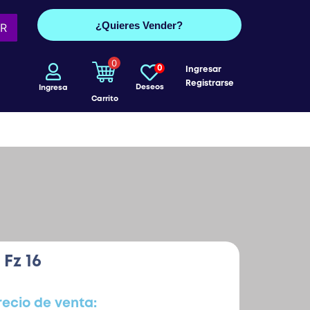
¿Quieres Vender?
R
0
0
Ingresar
Registrarse
Deseos
Ingresa
Carrito
Fz 16
recio de venta: