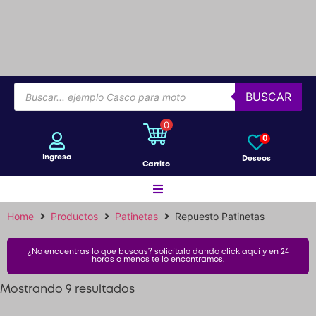
Conoce por qué debes vender
con Mercleta
Colombia
BUSCAR
0
0
Ingresa
Deseos
Carrito
Home
Productos
Patinetas
Repuesto Patinetas
Motos
¿No encuentras lo que buscas? solicítalo dando click aquí y en 24
horas o menos te lo encontramos.
Bicicletas
Mostrando 9 resultados
Patines