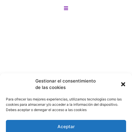
¡Y lo mejor! si no encuentras lo que buscas
Motos
en nuestro sitio lo buscamos por tí en
menos de 24 horas!
Bicicletas
Gestionar el consentimiento
de las cookies
Patines
Para ofrecer las mejores experiencias, utilizamos tecnologías como las
cookies para almacenar y/o acceder a la información del dispositivo.
Debes aceptar o denegar el acceso a las cookies
Patinetas
Aceptar
Denegar
Ver preferencias