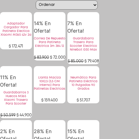
14% En
7% En
Adaptador
Patinetas
Cargador Para
Oferta!
Oferta!
Patineta Electica
Xiaomi M365 42v 2a
Correa De Repuesto
Guardabarro
Para Patineta
Trasero Para
Quiero Vender
$
172.471
Eléctrica 3m 384 12
Scooter Electrico
Ninebot G30 Max
$
83.900
$
72.000
$
85.000
$
79.408
Ingresar
11% En
Llanta Maciza
Neumático Para
Registrarse
10X2,5 (3,5 CM
Patineta Eléctrica
Oferta!
Interno) Para
10 Pulgadas 90
Patinetas Electricas
Grados
Guardabarros 3
Huecos M365
Xiaomi Trasero
$
159.400
$
51.707
Para Scooter
$
50.599
$
44.900
2% En
28% En
15% En
Oferta!
Oferta!
Oferta!