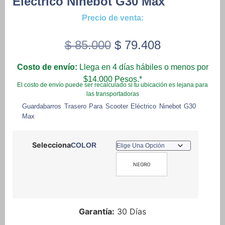
Electrico Ninebot G30 Max
Precio de venta:
Original
Current
$
85.000
$
79.408
price
price
Costo de envío:
Llega en 4 días hábiles o menos por
was:
is:
$14.000 Pesos.*
El costo de envío puede ser recalculado si tu ubicación es lejana para
$ 85.000.
$ 79.408.
las transportadoras
Guardabarros Trasero Para Scooter Eléctrico Ninebot G30
Max
COLOR
NEGRO
Garantía:
30 Días