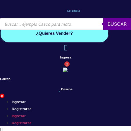
Saltar
al
Colombia
contenido
Búsqueda
BUSCAR
de
Conoce por qué debes vender con mercleta
productos
¿Quieres Vender?
Ingresa
0
Carrito
Deseos
0
Ingresar
Registrarse
Ingresar
Registrarse