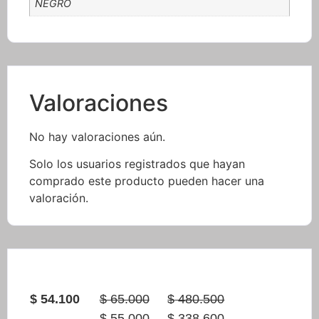
NEGRO
Valoraciones
No hay valoraciones aún.
Solo los usuarios registrados que hayan
comprado este producto pueden hacer una
valoración.
$
54.100
$
65.000
$
480.500
Original
Current
Original
$
55.000
$
338.600