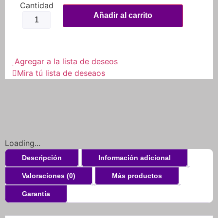
Guardabarro
Trasero
Añadir al carrito
Para
Scooter
Electrico
Ninebot
G30
Max
Agregar a la lista de deseos
cantidad
Mira tú lista de deseaos
Loading...
Descripción
Información adicional
Valoraciones (0)
Más productos
Garantía