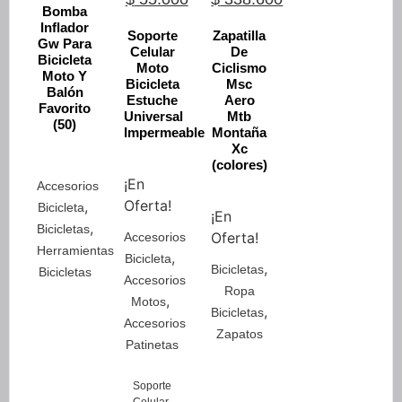
Bomba
price
price
price
Current
Inflador
Soporte
Zapatilla
Gw Para
was:
is:
was:
price
Celular
De
Bicicleta
Moto
Ciclismo
$ 65.000.
$ 55.000.
$ 480.500.
is:
Moto Y
Bicicleta
Msc
Balón
$ 338.600.
Estuche
Aero
Favorito
Universal
Mtb
(50)
Impermeable
Montaña
Xc
(colores)
¡En
Accesorios
Oferta!
,
Bicicleta
¡En
,
Bicicletas
Oferta!
Accesorios
Herramientas
,
Bicicleta
,
Bicicletas
Bicicletas
Accesorios
Ropa
,
Motos
,
Bicicletas
Accesorios
Zapatos
Patinetas
Soporte