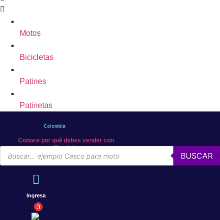
Motos
Bicicletas
Patines
Patinetas
Colombia
Conoce por qué debes vender con
Mercleta
Búsqueda
BUSCAR
de
productos
Ingresa
0