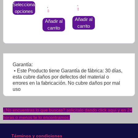
Este
Seleccionar
producto
opciones
tiene
Añadir al
Añadir al
múltiples
carrito
carrito
variantes.
Las
opciones
se
pueden
Garantía:
elegir
• Este Producto tiene Garantía de fábrica: 30 días,
en
esta cubre daños por defectos del material o
la
errores en la fabricación. No cubre daños por mal
página
uso
de
producto
¿No encuentras lo que buscas? solicítalo dando click aquí y en 24
horas o menos te lo encontramos.
Términos y condiciones