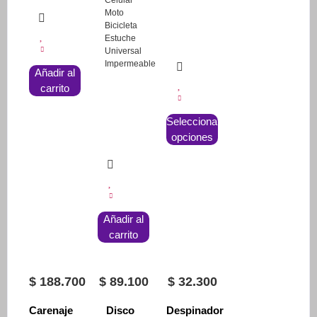
Celular
Moto
Bicicleta
Estuche
Universal
Impermeable
Añadir al
carrito
Este
Seleccionar
producto
opciones
tiene
múltiples
variantes.
Las
opciones
Añadir al
se
carrito
pueden
elegir
en
$
188.700
$
89.100
$
32.300
la
Carenaje
Disco
Despinador
página