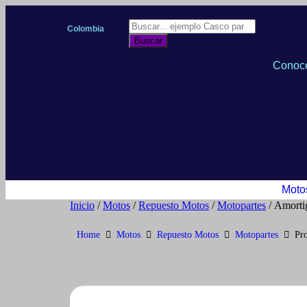
Colombia
Buscar
Conoce
Moto
Inicio
/
Motos
/
Repuesto Motos
/
Motopartes
/ Amorti
Home
Motos
Repuesto Motos
Motopartes
Pr