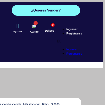
¿Quieres Vender?
0
0
Ingresar
Deseos
Ingresa
Carrito
Registrarse
Ingresar
Registrarse
oshock Pulsar Ns 200