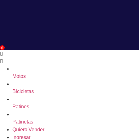
0
Motos
Bicicletas
Patines
Patinetas
Quiero Vender
Ingresar