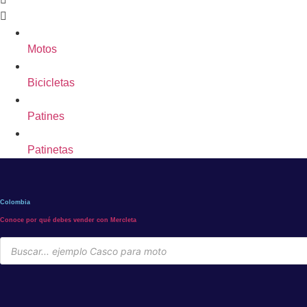
Motos
Bicicletas
Patines
Patinetas
Colombia
Conoce por qué debes vender con Mercleta
Búsqueda
de
productos