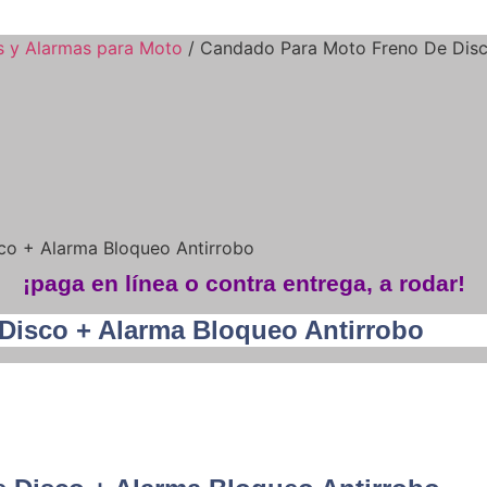
 y Alarmas para Moto
/ Candado Para Moto Freno De Disc
co + Alarma Bloqueo Antirrobo
¡paga en línea o contra entrega, a rodar!
Disco + Alarma Bloqueo Antirrobo