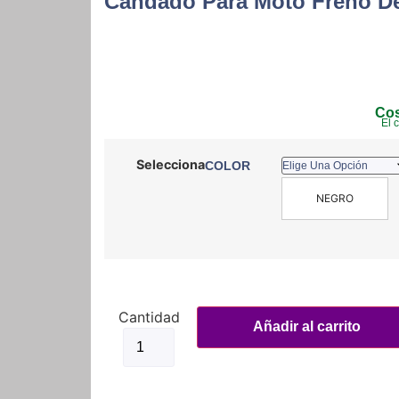
Candado Para Moto Freno De
Cos
El 
COLOR
NEGRO
Candado
Para
Añadir al carrito
Moto
Freno
De
Disco
+