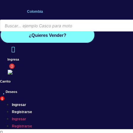
Saltar
al
Colombia
contenido
Búsqueda
de
Conoce por qué debes vender co
productos
¿Quieres Vender?
Ingresa
0
Carrito
Deseos
0
Ingresar
Registrarse
Ingresar
Registrarse