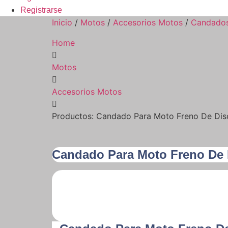
Registrarse
Inicio
/
Motos
/
Accesorios Motos
/
Candados
Home
Motos
Accesorios Motos
Productos: Candado Para Moto Freno De Dis
Candado Para Moto Freno De 