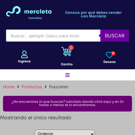
Conoce por qué debes vender
con Mercleta
Colombia
BUSCAR
0
0
Ingresa
Deseos
Carrito
Home
Productos
Foxcomm
Motos
Caramañola Camelbak
¿No encuentras lo que buscas? solicítalo dando click aquí y en 24
Botella Botilito Bidón Kom
horas o menos te lo encontramos.
-
ARENA
Bicicletas
Mostrando el único resultado
$
30.543
+
ADD
Patines