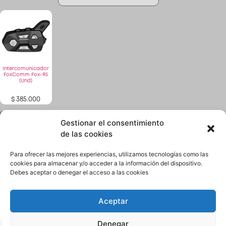
Patinetas
Quiero Vender
Intercomunicador
FoxComm Fox-R5
(Und)
Ingresar
$
385.000
Registrarse
Gestionar el consentimiento
¿No encuentras lo que buscas? solicítalo dando
click aquí y en 24 horas o menos te lo encontramos.
de las cookies
Para ofrecer las mejores experiencias, utilizamos tecnologías como las
cookies para almacenar y/o acceder a la información del dispositivo.
Debes aceptar o denegar el acceso a las cookies
Aceptar
Términos y condiciones
Política de Privacidad
Denegar
Quiénes Somos
Contacto