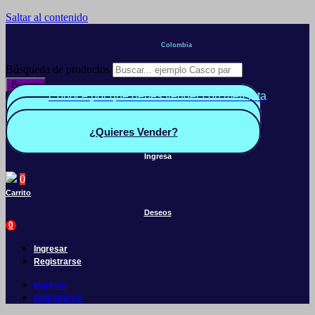
Saltar al contenido
Colombia
Búsqueda de productos
Buscar
Conoce por qué debes vender con mercleta
Quiero Vender
Panel vendedor
¿Quieres Vender?
Ingresa
0
Carrito
Deseos
0
Ingresar
Registrarse
Ingresar
Registrarse