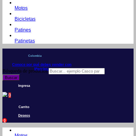
Motos
Bicicletas
Patines
Patinetas
Colombia
Conoce por qué debes vender con
Mercleta
Búsqueda de productos
Buscar
Ingresa
0
Carrito
Deseos
0
Motos