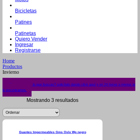
Bicicletas
Patines
Patinetas
Quiero Vender
Ingresar
Registrarse
Home
Productos
Invierno
¿No encuentras lo que buscas? solicítalo dando click aquí y en 24 horas o menos te
lo encontramos.
Mostrando 3 resultados
Guantes Impermeables Gms Oslo Wp negro