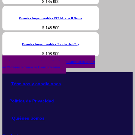
$
185.900
Guantes Impermeables IXS Mirage II Dama
$
148.500
Guantes Impermeables Tourtle Jet City
$
108.900
¿No encuentras lo que buscas? solicítalo dando click aquí y
en 24 horas o menos te lo encontramos.
Términos y condiciones
Política de Privacidad
Quiénes Somos