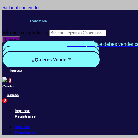
Saltar al contenido
Colombia
Búsqueda de productos
Buscar
Conoce por qué debes vender c
Quiero Vender
Panel vendedor
¿Quieres Vender?
Ingresa
0
Carrito
Deseos
0
Ingresar
Registrarse
Ingresar
Registrarse