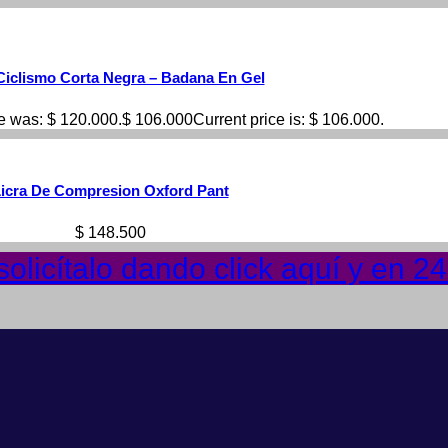
Ciclismo Corta Negra – Badana En Gel
ce was: $ 120.000.
$
106.000
Current price is: $ 106.000.
icra De Compresion Oxford Pant
$
148.500
olicítalo dando click aquí y en 2