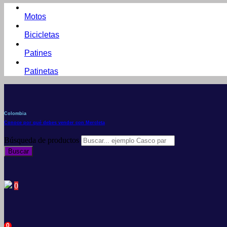
Motos
Bicicletas
Patines
Patinetas
Colombia
Conoce por qué debes vender con Mercleta
Búsqueda de productos
Buscar
0
0