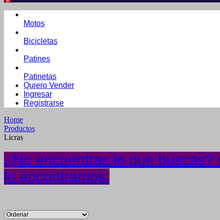
Motos
Bicicletas
Patines
Patinetas
Quiero Vender
Ingresar
Registrarse
Home
Productos
Licras
¿No encuentras lo que buscas? s
lo encontramos.