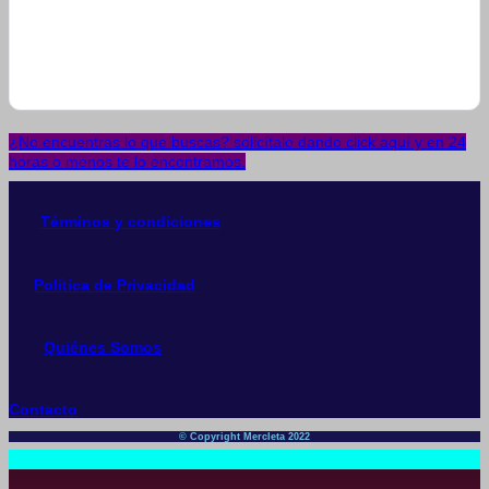
¿No encuentras lo que buscas? solicítalo dando click aquí y en 24
horas o menos te lo encontramos.
Términos y condiciones
Política de Privacidad
Quiénes Somos
Contacto
© Copyright Mercleta 2022