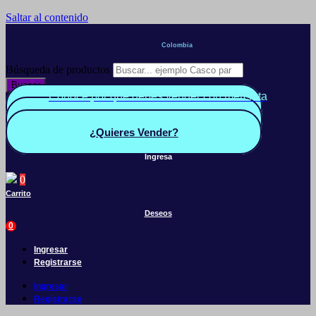
Saltar al contenido
Colombia
Búsqueda de productos
Buscar
Conoce por qué debes vender con mercleta
Quiero Vender
Panel vendedor
¿Quieres Vender?
Ingresa
0
Carrito
Deseos
0
Ingresar
Registrarse
Ingresar
Registrarse