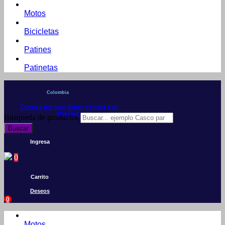
Motos
Bicicletas
Patines
Patinetas
Colombia
Conoce por qué debes vender con
Mercleta
Búsqueda de productos
Buscar
Ingresa
0
Carrito
Deseos
0
Motos