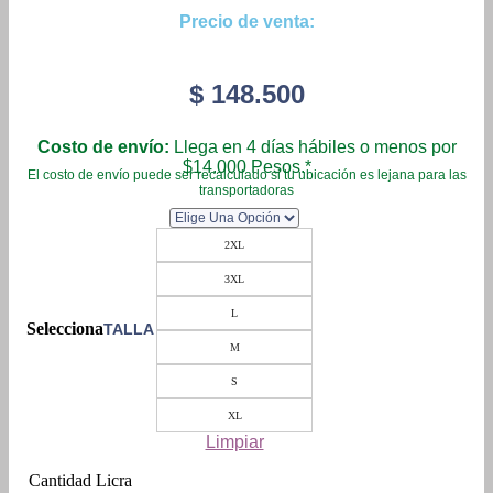
Precio de venta:
$
148.500
Costo de envío:
Llega en 4 días hábiles o menos por
$14.000 Pesos.*
El costo de envío puede ser recalculado si tu ubicación es lejana para las
transportadoras
2XL
3XL
L
TALLA
M
S
XL
Limpiar
Licra