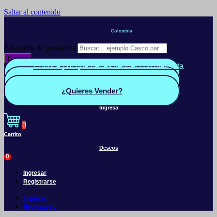
Saltar al contenido
Colombia
Búsqueda de productos
Buscar
Conoce por qué debes vender con mercleta
Quiero Vender
Panel vendedor
¿Quieres Vender?
Ingresa
0
Carrito
Deseos
0
Ingresar
Registrarse
Ingresar
Registrarse