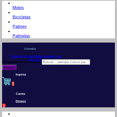
Motos
Bicicletas
Patines
Patinetas
Colombia
Conoce por qué debes vender con
Mercleta
Búsqueda de productos
Buscar
Ingresa
0
Carrito
Deseos
0