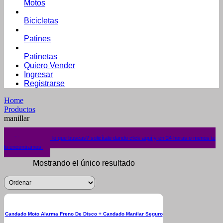
Motos
Bicicletas
Patines
Patinetas
Quiero Vender
Ingresar
Registrarse
Home
Productos
manillar
¿No encuentras lo que buscas? solicítalo dando click aquí y en 24 horas o menos te
lo encontramos.
Mostrando el único resultado
Candado Moto Alarma Freno De Disco + Candado Manilar Seguro