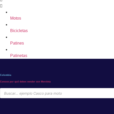
Motos
Bicicletas
Patines
Patinetas
Colombia
Conoce por qué debes vender con Mercleta
Búsqueda
de
productos