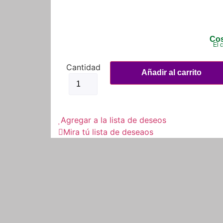
Cos
El 
Candado
Moto
Añadir al carrito
Alarma
Freno
De
Disco
+
Agregar a la lista de deseos
Candado
Manilar
Mira tú lista de deseaos
Seguro
cantidad