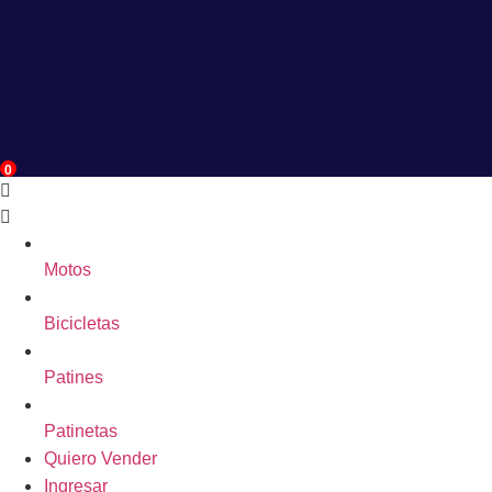
0
Motos
Bicicletas
Patines
Patinetas
Quiero Vender
Ingresar