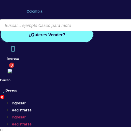
Saltar
al
Colombia
contenido
Búsqueda
de
Conoce por qué debes vender co
productos
¿Quieres Vender?
Ingresa
0
Carrito
Deseos
0
Ingresar
Registrarse
Ingresar
Registrarse