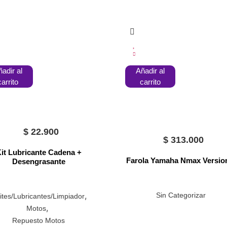
adir al
Añadir al
carrito
carrito
$
22.900
$
313.000
it Lubricante Cadena +
Farola Yamaha Nmax Versio
Desengrasante
,
Sin Categorizar
ites/Lubricantes/Limpiador
,
Motos
Repuesto Motos