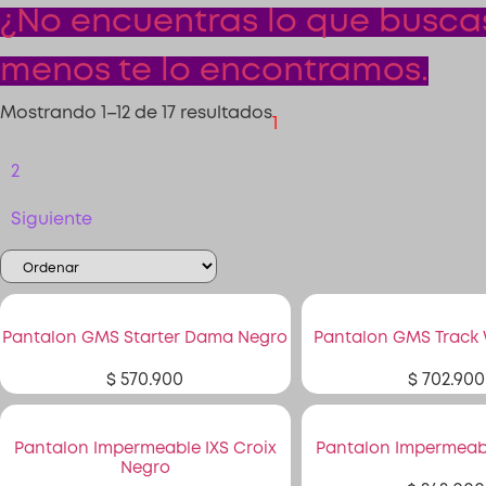
¿No encuentras lo que buscas?
menos te lo encontramos.
Mostrando 1–12 de 17 resultados
1
2
Siguiente
Pantalon GMS Starter Dama Negro
Pantalon GMS Track
$
570.900
$
702.900
Pantalon Impermeable IXS Croix
Pantalon Impermeabl
Negro