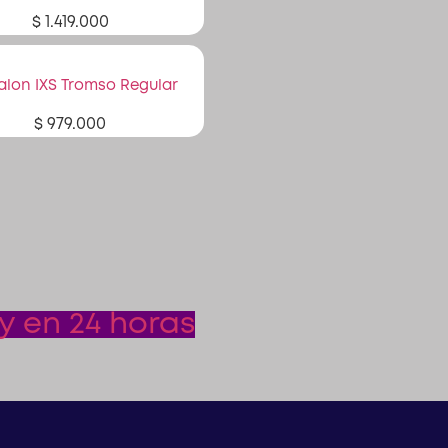
$
1.419.000
alon IXS Tromso Regular
$
979.000
y en 24 horas