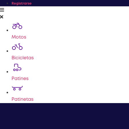
Registrarse
Motos
Bicicletas
Patines
Patinetas