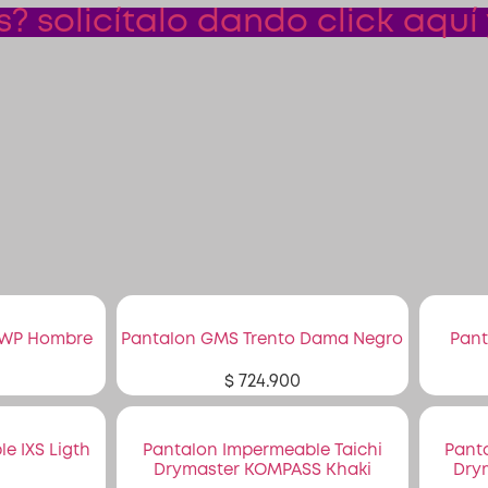
 solicítalo dando click aquí 
 WP Hombre
Pantalon GMS Trento Dama Negro
Pant
$
724.900
e IXS Ligth
Pantalon Impermeable Taichi
Pant
Drymaster KOMPASS Khaki
Dry