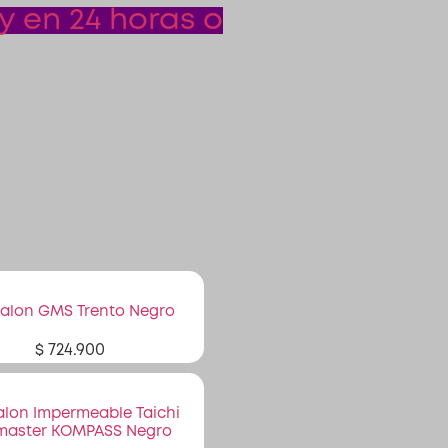
y en 24 horas o
alon GMS Trento Negro
$
724.900
alon Impermeable Taichi
master KOMPASS Negro