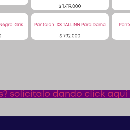
$
1.419.000
Negro-Gris
Pantalon IXS TALLINN Para Dama
Pant
0
$
792.000
 solicítalo dando click aquí 