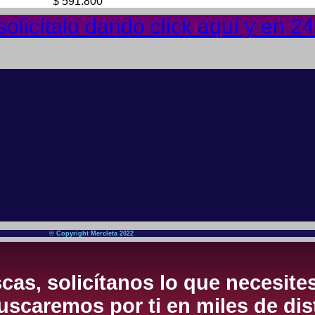
$
591.800
olicítalo dando click aquí y en 2
© Copyright Mercleta 2022
cas, solicítanos lo que necesite
scaremos por ti en miles de dis