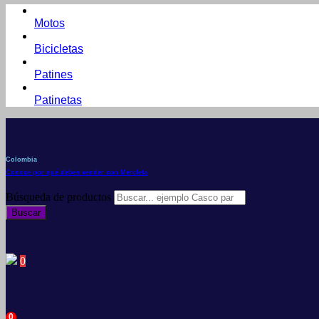
Motos
Bicicletas
Patines
Patinetas
Colombia
Conoce por qué debes vender con Mercleta
Búsqueda de productos
Buscar
0
0