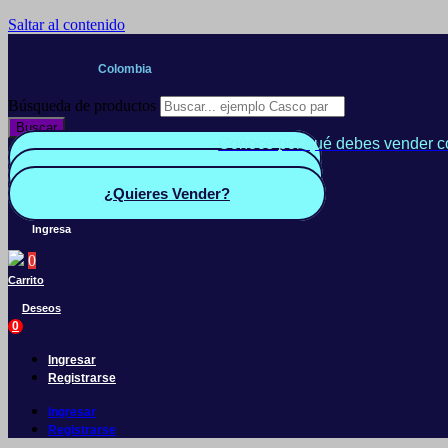
Saltar al contenido
Colombia
Búsqueda de productos
Buscar
Conoce por qué debes vender c
Quiero Vender
Panel vendedor
¿Quieres Vender?
Ingresa
0
Carrito
Deseos
0
Ingresar
Registrarse
Ingresar
Registrarse