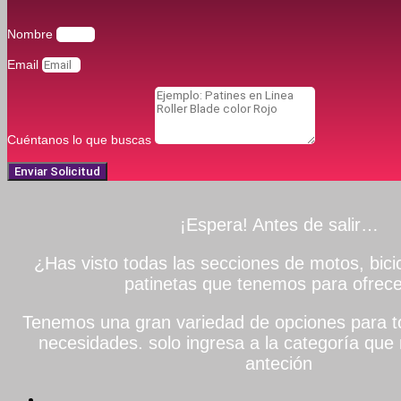
Nombre
Email
Cuéntanos lo que buscas
Enviar Solicitud
¡Espera! Antes de salir…
¿Has visto todas las secciones de motos, bicic
patinetas que tenemos para ofrece
Tenemos una gran variedad de opciones para to
necesidades. solo ingresa a la categoría que 
anteción