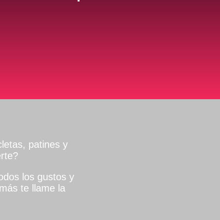
letas, patines y
rte?
dos los gustos y
más te llame la