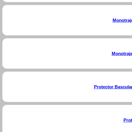
Monotraj
Monotraje
Protector Bascul
Prot