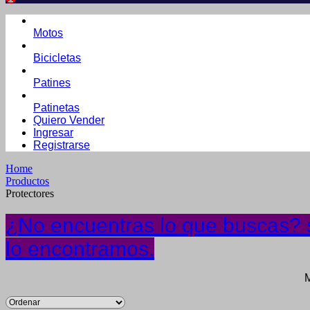
Motos
Bicicletas
Patines
Patinetas
Quiero Vender
Ingresar
Registrarse
Home
Productos
Protectores
¿No encuentras lo que buscas? s
lo encontramos.
M