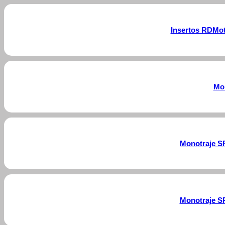
Insertos RDMot
Mo
Monotraje S
Monotraje S