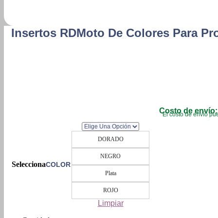
Insertos RDMoto De Colores Para Pro
Costo de envío:
El costo de envío pue
DORADO
NEGRO
COLOR
Plata
ROJO
Limpiar