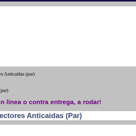
s Anticaidas (par)
(par)
n línea o contra entrega, a rodar!
ctores Anticaidas (par)