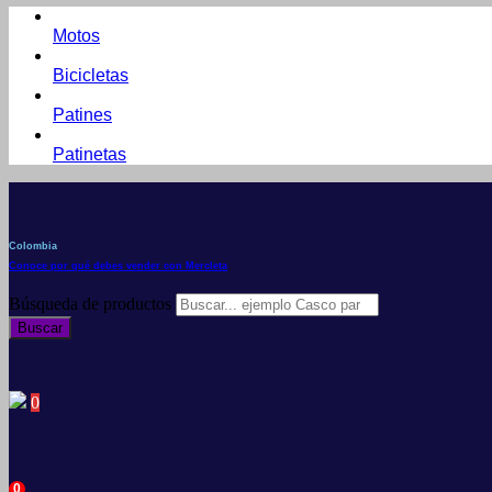
Motos
Bicicletas
Patines
Patinetas
Colombia
Conoce por qué debes vender con Mercleta
Búsqueda de productos
Buscar
0
0