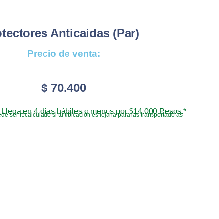
tectores Anticaidas (par)
Precio de venta:
$
70.400
Llega en 4 días hábiles o menos por $14.000 Pesos.*
de ser recalculado si tu ubicación es lejana para las transportadoras