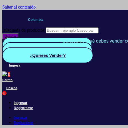
Saltar al contenido
Colombia
Búsqueda de productos
Buscar
Conoce por qué debes vender c
Quiero Vender
Panel vendedor
¿Quieres Vender?
Ingresa
0
Carrito
Deseos
0
Ingresar
Registrarse
Ingresar
Registrarse