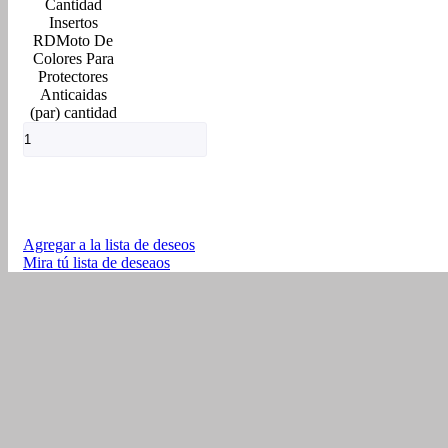
Insertos
RDMoto De
Colores Para
Protectores
Anticaidas
(par) cantidad
Agregar a la lista de deseos
Mira tú lista de deseaos