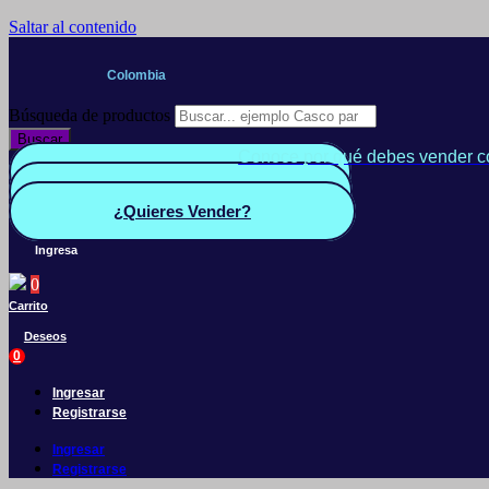
Saltar al contenido
Colombia
Búsqueda de productos
Buscar
Conoce por qué debes vender c
Quiero Vender
Panel vendedor
¿Quieres Vender?
Ingresa
0
Carrito
Deseos
0
Ingresar
Registrarse
Ingresar
Registrarse