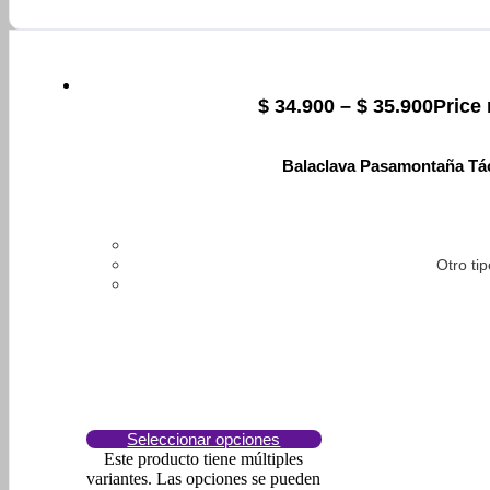
$
34.900
–
$
35.900
Price 
Balaclava Pasamontaña Tác
Otro ti
Seleccionar opciones
Este producto tiene múltiples
variantes. Las opciones se pueden