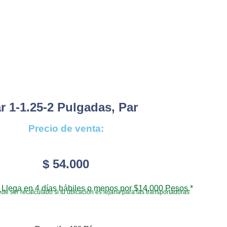
r 1-1.25-2 Pulgadas, Par
Precio de venta:
$
54.000
Llega en 4 días hábiles o menos por $14.000 Pesos.*
de ser recalculado si tu ubicación es lejana para las transportadoras