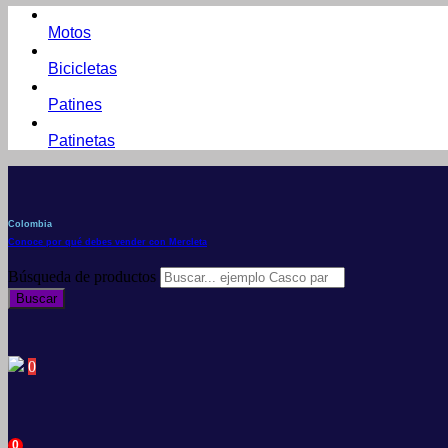
Motos
Bicicletas
Patines
Patinetas
Colombia
Conoce por qué debes vender con Mercleta
Búsqueda de productos
Buscar
0
0