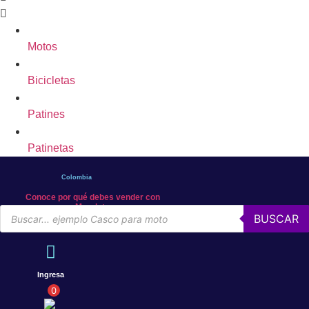
Motos
Bicicletas
Patines
Patinetas
Colombia
Conoce por qué debes vender con
Mercleta
Búsqueda
BUSCAR
de
productos
Ingresa
0