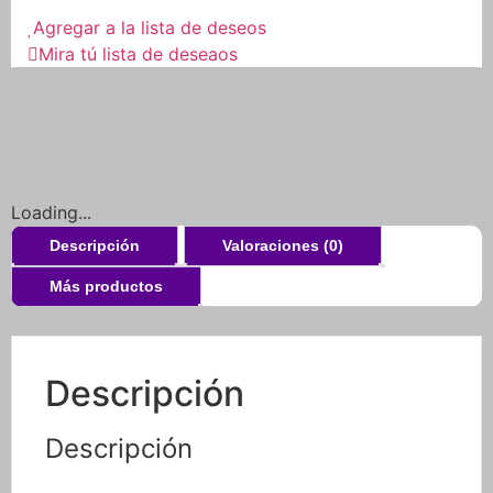
Castrol
1l
Agregar a la lista de deseos
cantidad
Mira tú lista de deseaos
Loading...
Descripción
Valoraciones (0)
Más productos
Descripción
Descripción