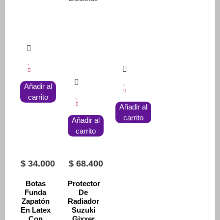
Añadir al
carrito
Añadir al
carrito
Añadir al
carrito
$
34.000
$
68.400
Botas
Protector
Funda
De
Zapatón
Radiador
En Latex
Suzuki
Con
Gixxer