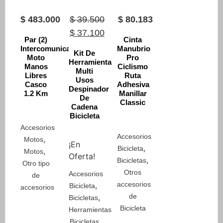
$
483.000
$
39.500
$
80.183
Original
Current
$
37.100
Par (2)
Cinta
price
price
Intercomunicador
Manubrio
Kit De
Moto
Pro
was:
is:
Herramienta
Manos
Ciclismo
Multi
$ 39.500.
$ 37.100.
Libres
Ruta
Usos
Casco
Adhesiva
Despinador
1.2 Km
Manillar
De
Classic
Cadena
Bicicleta
Accesorios
Accesorios
,
Motos
¡En
,
Bicicleta
,
Motos
Oferta!
,
Bicicletas
Otro tipo
Otros
Accesorios
de
,
accesorios
Bicicleta
accesorios
,
de
Bicicletas
Bicicleta
Herramientas
Bicicletas