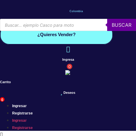
Saltar
al
Colombia
contenido
Búsqueda
BUSCAR
de
Conoce por qué debes vender con mercleta
productos
¿Quieres Vender?
Ingresa
0
Carrito
Deseos
0
Ingresar
Registrarse
Ingresar
Registrarse