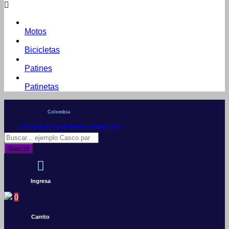
Motos
Bicicletas
Patines
Patinetas
Colombia
Conoce por qué debes vender con
Mercleta
Búsqueda
de
Buscar
productos
Ingresa
0
Carrito