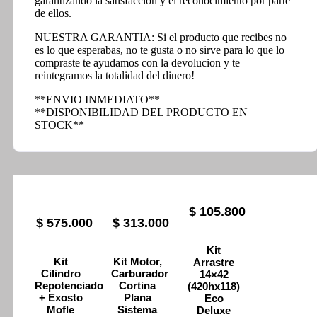
garantizando la satisfacción y el reconocimiento por parte
de ellos.
NUESTRA GARANTIA: Si el producto que recibes no
es lo que esperabas, no te gusta o no sirve para lo que lo
compraste te ayudamos con la devolucion y te
reintegramos la totalidad del dinero!
**ENVIO INMEDIATO**
**DISPONIBILIDAD DEL PRODUCTO EN
STOCK**
$
105.800
$
575.000
$
313.000
Kit
Kit
Kit Motor,
Arrastre
Cilindro
Carburador
14×42
Repotenciado
Cortina
(420hx118)
+ Exosto
Plana
Eco
Mofle
Sistema
Deluxe