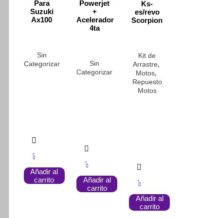
Para
Powerjet
Ks-
Suzuki
+
es/revo
Ax100
Acelerador
Scorpion
4ta
Sin
Kit de
Sin
Categorizar
,
Arrastre
Categorizar
,
Motos
Repuesto
Motos
Añadir al
carrito
Añadir al
carrito
Añadir al
carrito