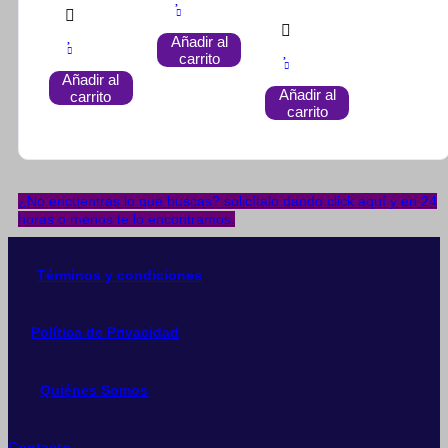
Añadir al
carrito
Añadir al
Añadir al
carrito
carrito
¿No encuentras lo que buscas? solicítalo dando click aquí y en 24
horas o menos te lo encontramos.
Términos y condiciones
Política de Privacidad
Quiénes Somos
Contacto