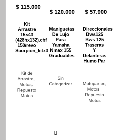
$
115.000
$
120.000
$
57.900
Kit
Maniguetas
Direccionales
Arrastre
De Lujo
Bws125
15×43
Para
Bws 125
(428hx132).cbf
Yamaha
Traseras
150/revo
Nmax 155
Y
Scorpion_kitx3
Graduables
Delanteras
Humo Par
Kit de
Sin
,
Arrastre
,
Motopartes
Categorizar
,
Motos
,
Motos
Repuesto
Repuesto
Motos
Motos