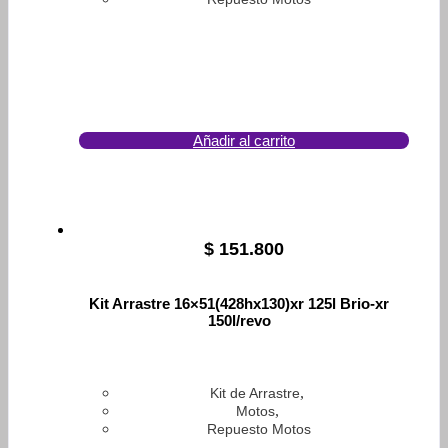
Añadir al carrito
$
151.800
Kit Arrastre 16×51(428hx130)xr 125l Brio-xr
150l/revo
,
Kit de Arrastre
,
Motos
Repuesto Motos