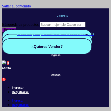
Saltar al contenido
Colombia
Búsqueda de productos
Buscar
Conoce por qué debes vender con mercleta
Quiero Vender
Panel vendedor
¿Quieres Vender?
Ingresa
0
Carrito
Deseos
0
Ingresar
Registrarse
Ingresar
Registrarse