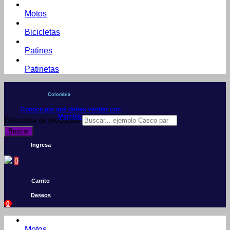
Motos
Bicicletas
Patines
Patinetas
Colombia
Conoce por qué debes vender con
Mercleta
Búsqueda de productos
Buscar
Ingresa
0
Carrito
Deseos
0
Motos