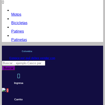
Motos
Bicicletas
Patines
Patinetas
Colombia
Conoce por qué debes vender con
Mercleta
Búsqueda
de
Buscar
productos
Ingresa
0
Carrito