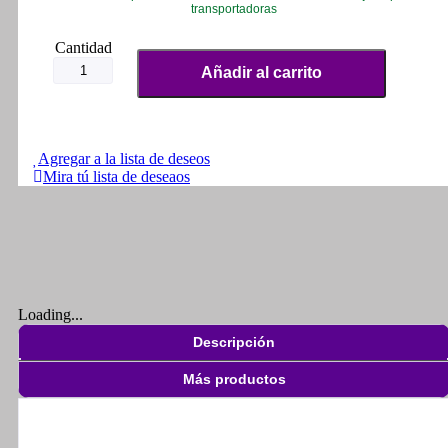
transportadoras
Amortiguadores
Para
Añadir al carrito
Yamaha
Sz
Szr
150
Traseros
Agregar a la lista de deseos
cantidad
Mira tú lista de deseaos
Loading...
Descripción
Más productos