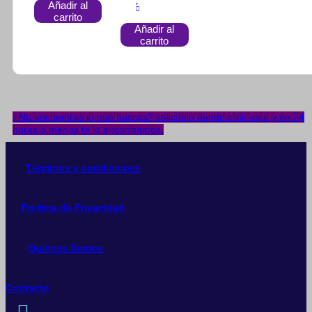
Añadir al
carrito
Añadir al
carrito
¿No encuentras lo que buscas? solicítalo dando click aquí y en 24
horas o menos te lo encontramos.
Términos y condiciones
Política de Privacidad
Quiénes Somos
Contacto