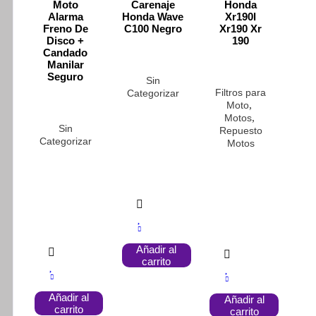
Moto
Carenaje
Honda
Alarma
Honda Wave
Xr190l
Freno De
C100 Negro
Xr190 Xr
Disco +
190
Candado
Manilar
Seguro
Sin
Filtros para
Categorizar
,
Moto
,
Motos
Sin
Repuesto
Categorizar
Motos
Añadir al
carrito
Añadir al
Añadir al
carrito
carrito