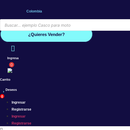
Saltar
al
Colombia
contenido
Búsqueda
de
Conoce por qué debes vender co
productos
¿Quieres Vender?
Ingresa
0
Carrito
Deseos
0
Ingresar
Registrarse
Ingresar
Registrarse