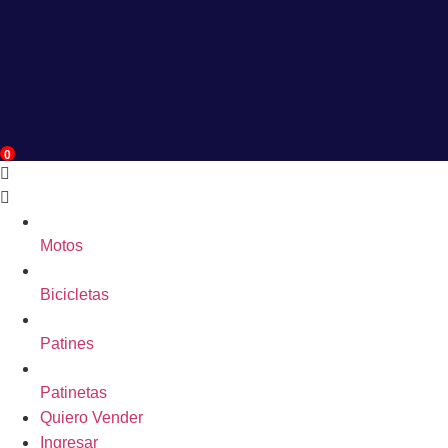
0
Motos
Bicicletas
Patines
Patinetas
Quiero Vender
Ingresar