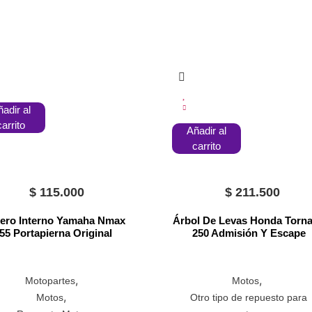
adir al
carrito
Añadir al
carrito
$
115.000
$
211.500
ero Interno Yamaha Nmax
Árbol De Levas Honda Torn
55 Portapierna Original
250 Admisión Y Escape
,
,
Motopartes
Motos
,
Motos
Otro tipo de repuesto para