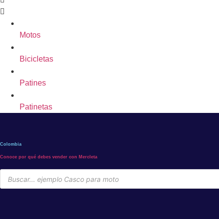
Motos
Bicicletas
Patines
Patinetas
Colombia
Conoce por qué debes vender con Mercleta
Búsqueda
de
productos