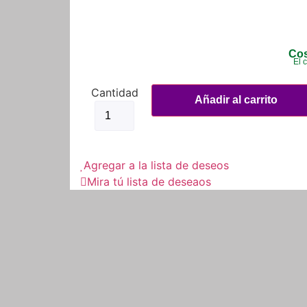
Cos
El 
Monoshock
Amortiguador
Añadir al carrito
Honda
Xl200
cantidad
Agregar a la lista de deseos
Mira tú lista de deseaos