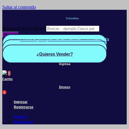
Saltar al contenido
Colombia
Búsqueda de productos
Buscar
Conoce por qué debes vender con mercleta
Quiero Vender
Panel vendedor
¿Quieres Vender?
Ingresa
0
Carrito
Deseos
0
Ingresar
Registrarse
Ingresar
Registrarse