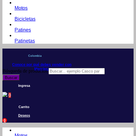
Motos
Bicicletas
Patines
Patinetas
Colombia
Conoce por qué debes vender con
Mercleta
Búsqueda de productos
Buscar
Ingresa
0
Carrito
Deseos
0
Motos