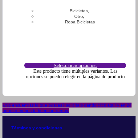
,
Bicicletas
,
Otro
Ropa Bicicletas
Seleccionar opciones
Este producto tiene múltiples variantes. Las
opciones se pueden elegir en la página de producto
¿No encuentras lo que buscas? solicítalo dando click aquí y en 24
horas o menos te lo encontramos.
Términos y condiciones