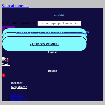
Saltar al contenido
Colombia
Búsqueda de productos
Buscar
Conoce por qué debes vender con mercleta
Quiero Vender
Panel vendedor
¿Quieres Vender?
Ingresa
0
Carrito
Deseos
0
Ingresar
Registrarse
Ingresar
Registrarse