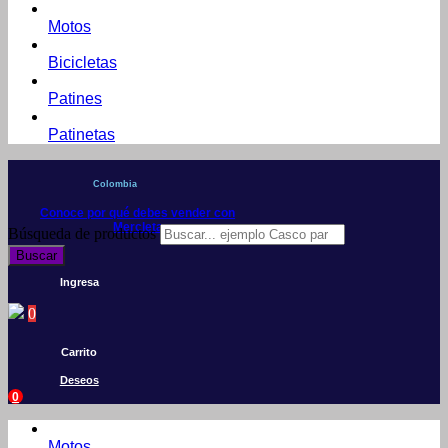
Motos
Bicicletas
Patines
Patinetas
Colombia
Conoce por qué debes vender con
Mercleta
Búsqueda de productos
Buscar
Ingresa
0
Carrito
Deseos
0
Motos