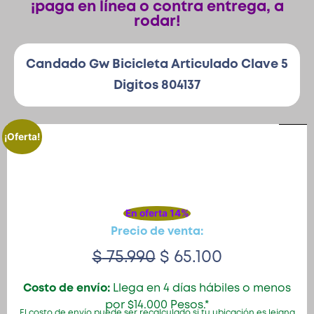
¡paga en línea o contra entrega, a
rodar!
Patinetas
Candado Gw Bicicleta Articulado Clave 5
Digitos 804137
Quiero Vender
Ingresar
¡Oferta!
Registrarse
En oferta 14%
Precio de venta:
$
75.990
$
65.100
Costo de envío:
Llega en 4 días hábiles o menos
por $14.000 Pesos.*
El costo de envío puede ser recalculado si tu ubicación es lejana