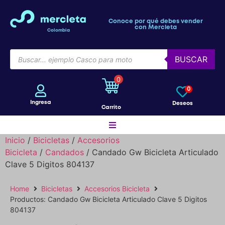
Conoce por qué debes vender
con Mercleta
Colombia
BUSCAR
0
0
Ingresa
Deseos
Carrito
Inicio
/
Bicicletas
/
Accesorios
Bicicleta
/
Candados
/ Candado Gw Bicicleta Articulado
Motos
Clave 5 Digitos 804137
Home
Bicicletas
Accesorios Bicicleta
Bicicletas
Productos: Candado Gw Bicicleta Articulado Clave 5 Digitos
804137
Patines