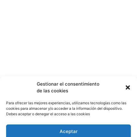
herramientas.
desmontaje e instalación para un
funcionamiento eficiente.
Interior extraíble que absorbe la humedad.
¿No encuentras lo que buscas? solicítalo
dando click aquí y en 24 horas o menos te
lo encontramos.
Gestionar el consentimiento
de las cookies
Para ofrecer las mejores experiencias, utilizamos tecnologías como las
cookies para almacenar y/o acceder a la información del dispositivo.
Debes aceptar o denegar el acceso a las cookies
Aceptar
Términos y condiciones
Política de Privacidad